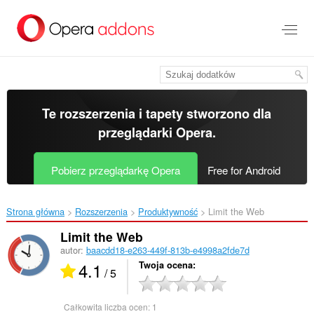
Przenoś
do
treści
strony
Te rozszerzenia i tapety stworzono dla
przeglądarki Opera
.
Pobierz przeglądarkę Opera
Free for Android
Strona główna
Rozszerzenia
Produktywność
Limit the Web‎
Limit the Web
autor:
baacdd18-e263-449f-813b-e4998a2fde7d
4.1
Twoja ocena
/ 5
Całkowita liczba ocen:
1