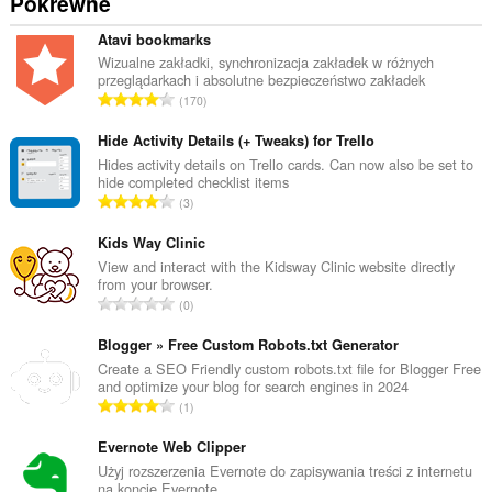
Pokrewne
Atavi bookmarks
Wizualne zakładki, synchronizacja zakładek w różnych
przeglądarkach i absolutne bezpieczeństwo zakładek
C
170
a
ł
Hide Activity Details (+ Tweaks) for Trello
k
Hides activity details on Trello cards. Can now also be set to
hide completed checklist items
o
C
3
w
a
i
ł
Kids Way Clinic
t
k
View and interact with the Kidsway Clinic website directly
a
from your browser.
o
l
C
0
w
i
a
i
c
ł
Blogger » Free Custom Robots.txt Generator
t
z
k
Create a SEO Friendly custom robots.txt file for Blogger Free
a
b
and optimize your blog for search engines in 2024
o
l
C
a
1
w
i
a
o
i
c
ł
Evernote Web Clipper
c
t
z
k
e
Użyj rozszerzenia Evernote do zapisywania treści z internetu
a
b
na koncie Evernote.