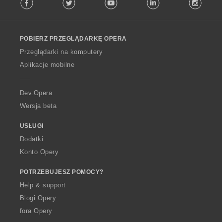
Facebook
Twitter
Youtube
LinkedIn
Instag
o
l
l
o
POBIERZ PRZEGLĄDARKĘ OPERA
w
O
Przeglądarki na komputery
p
Aplikacje mobilne
e
r
a
Dev.Opera
Wersja beta
USŁUGI
Dodatki
Konto Opery
POTRZEBUJESZ POMOCY?
Help & support
Blogi Opery
fora Opery