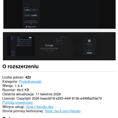
rozszerzenie
może
uzyskać
dostęp
do
kart
i
Twojej
aktywności.
O rozszerzeniu
Liczba pobrań
423
Kategoria
Produktywność
Wersja
1.4.4
Rozmiar
69,5 KB
Ostatnia aktualizacja
17 kwietnia 2026
Licencja
Copyright 2026 baacdd18-e263-449f-813b-e4998a2fde7d
Polityka prywatności
Witryna usługi
https://jfstudio.dev
Strona pomocy technicznej
https://ko-fi.com/jfstudio