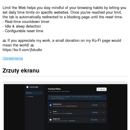
Limit the Web helps you stay mindful of your browsing habits by letting you
set daily time limits on specific websites. Once you've reached your limit,
the tab is automatically redirected to a blocking page until the reset time.
- Real-time countdown timer
- Idle & sleep detection
- Configurable reset time
🙏 If you appreciate my work, a small donation on my Ko-Fi page would
mean the world! 🙏
https://ko-fi.com/jfstudio
Uprawnienia
Zrzuty ekranu
To
rozszerzenie
może
uzyskać
dostęp
do
Twoich
danych
na
wszystkich
witrynach.
To