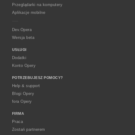
O
Przeglądarki na komputery
p
Aplikacje mobilne
e
r
a
Dev.Opera
Wersja beta
USŁUGI
Dodatki
Konto Opery
POTRZEBUJESZ POMOCY?
Help & support
Blogi Opery
fora Opery
FIRMA
Praca
Zostań partnerem