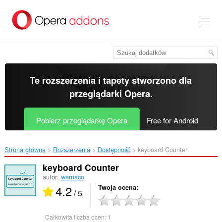
Przenoś
do
treści
strony
Te rozszerzenia i tapety stworzono dla
przeglądarki Opera
.
Pobierz przeglądarkę Opera
Free for Android
Strona główna
Rozszerzenia
Dostępność
keyboard Counter‎
keyboard Counter
autor:
warnaco
4.2
Twoja ocena
/ 5
Całkowita liczba ocen:
1