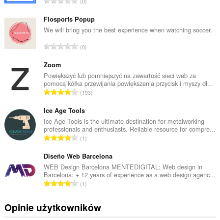
C
0
a
ł
Flosports Popup
k
We will bring you the best experience when watching soccer.
o
C
0
w
a
i
ł
Zoom
t
k
Powiększyć lub pomniejszyć na zawartość sieci web za
a
pomocą kółka przewijania powiększenia przycisk i myszy dl...
o
l
C
193
w
i
a
i
c
ł
Ice Age Tools
t
z
k
Ice Age Tools is the ultimate destination for metalworking
a
b
professionals and enthusiasts. Reliable resource for compre...
o
l
C
a
1
w
i
a
o
i
c
ł
Diseño Web Barcelona
c
t
z
k
e
WEB Design Barcelona MENTEDIGITAL: Web design in
a
b
Barcelona: + 12 years of experience as a web design agenc...
o
n
l
C
a
1
w
:
i
a
o
i
c
ł
c
Opinie użytkowników
t
z
k
e
a
b