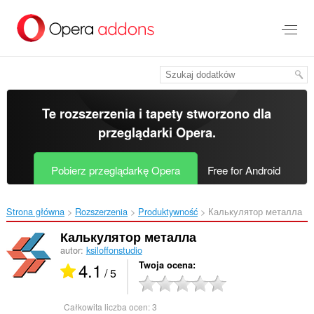
Przenoś
do
treści
strony
Te rozszerzenia i tapety stworzono dla
przeglądarki Opera
.
Pobierz przeglądarkę Opera
Free for Android
Strona główna
Rozszerzenia
Produktywność
Калькулятор металла‎
Калькулятор металла
autor:
ksiloffonstudio
4.1
Twoja ocena
/ 5
Całkowita liczba ocen:
3