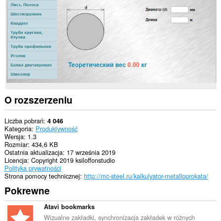
witrynach.
O rozszerzeniu
Liczba pobrań
4 046
Kategoria
Produktywność
Wersja
1.3
Rozmiar
434,6 KB
Ostatnia aktualizacja
17 września 2019
Licencja
Copyright 2019 ksiloffonstudio
Polityka prywatności
Strona pomocy technicznej
http://mc-steel.ru/kalkulyator-metalloprokata/
Pokrewne
Atavi bookmarks
Wizualne zakładki, synchronizacja zakładek w różnych