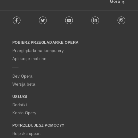
Góra
F
Facebook
Twitter
Youtube
LinkedIn
Instag
o
l
l
o
POBIERZ PRZEGLĄDARKĘ OPERA
w
O
Przeglądarki na komputery
p
Aplikacje mobilne
e
r
a
Dev.Opera
Wersja beta
USŁUGI
Dodatki
Konto Opery
POTRZEBUJESZ POMOCY?
Help & support