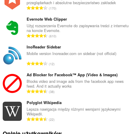
przeglądarkach i absolutne bezpieczeństwo zakładek
C
170
a
ł
Evernote Web Clipper
k
Użyj rozszerzenia Evernote do zapisywania treści z internetu
na koncie Evernote.
o
C
610
w
a
i
ł
InoReader Sidebar
t
k
Mobile version Inoreader.com on sidebar (not official)
a
o
l
C
12
w
i
a
i
c
ł
Ad Blocker for Facebook™ App (Video & Images)
t
z
k
Blocks video and image ads from the facebook app news
a
b
feed. And it actually works
o
l
C
a
38
w
i
a
o
i
c
ł
Polyglot Wikipedia
c
t
z
k
e
Lepsza nawigacja między różnymi wersjami językowymi
a
b
Wikipedii.
o
n
l
C
a
22
w
:
i
a
o
i
c
ł
c
Opinie użytkowników
t