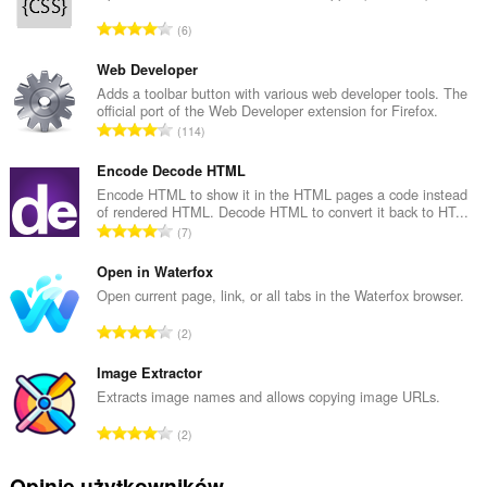
C
6
a
ł
Web Developer
k
Adds a toolbar button with various web developer tools. The
official port of the Web Developer extension for Firefox.
o
C
114
w
a
i
ł
Encode Decode HTML
t
k
Encode HTML to show it in the HTML pages a code instead
a
of rendered HTML. Decode HTML to convert it back to HT...
o
l
C
7
w
i
a
i
c
ł
Open in Waterfox
t
z
k
Open current page, link, or all tabs in the Waterfox browser.
a
b
o
l
C
a
2
w
i
a
o
i
c
ł
Image Extractor
c
t
z
k
e
Extracts image names and allows copying image URLs.
a
b
o
n
l
C
a
2
w
:
i
a
o
i
c
ł
c
Opinie użytkowników
t