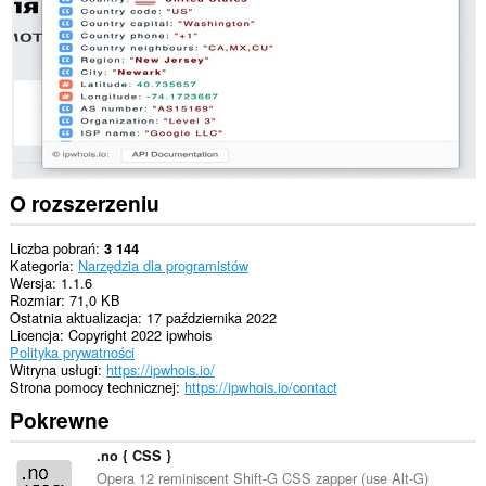
O rozszerzeniu
Liczba pobrań
3 144
Kategoria
Narzędzia dla programistów
Wersja
1.1.6
Rozmiar
71,0 KB
Ostatnia aktualizacja
17 października 2022
Licencja
Copyright 2022 ipwhois
Polityka prywatności
Witryna usługi
https://ipwhois.io/
Strona pomocy technicznej
https://ipwhois.io/contact
Pokrewne
.no { CSS }
Opera 12 reminiscent Shift-G CSS zapper (use Alt-G)