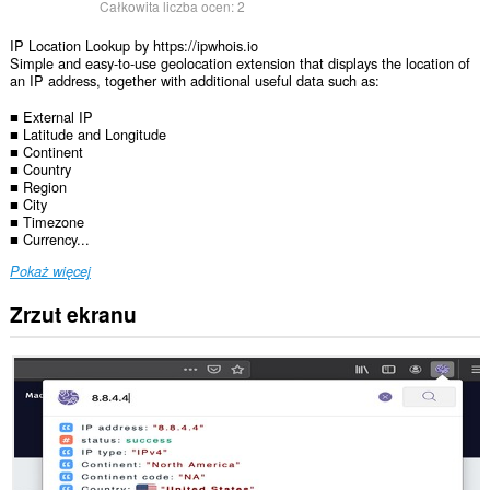
Całkowita liczba ocen:
2
IP Location Lookup by https://ipwhois.io
Simple and easy-to-use geolocation extension that displays the location of
an IP address, together with additional useful data such as:
■ External IP
■ Latitude and Longitude
■ Continent
■ Country
■ Region
■ City
■ Timezone
■ Currency...
Pokaż więcej
Zrzut ekranu