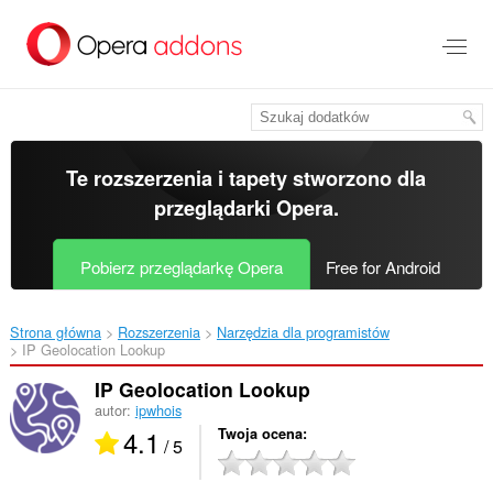
Przenoś
do
treści
strony
Te rozszerzenia i tapety stworzono dla
przeglądarki Opera
.
Pobierz przeglądarkę Opera
Free for Android
Strona główna
Rozszerzenia
Narzędzia dla programistów
IP Geolocation Lookup‎
IP Geolocation Lookup
autor:
ipwhois
4.1
Twoja ocena
/ 5