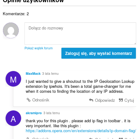
z
k
e
a
b
o
n
l
a
Komentarze: 2
w
:
i
o
i
c
c
t
z
e
a
b
n
l
a
:
i
o
Pokaż wątek forum
c
Zaloguj się, aby wysłać komentarz
c
z
e
b
n
a
:
MaxMack
3 lata temu
M
o
I just wanted to give a shoutout to the IP Geolocation Lookup
c
extension by ipwhois. It's been a total game-changer for me
e
when it comes to finding the location of any IP address.
n
Odnośnik
Odpowiedz
Cytuj
:
akramipro
3 lata temu
A
thank you for this plugin . please add ip flag in toolbar . it is
very important. like this plugin :
https://addons.opera.com/en/extensions/details/ip-domain-flag/