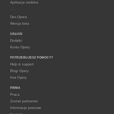
p
Aplikacje mobilne
e
r
a
Dev.Opera
Wersja beta
USŁUGI
Dodatki
Konto Opery
POTRZEBUJESZ POMOCY?
Help & support
Blogi Opery
fora Opery
FIRMA
Praca
Zostań partnerem
Informacje prasowe