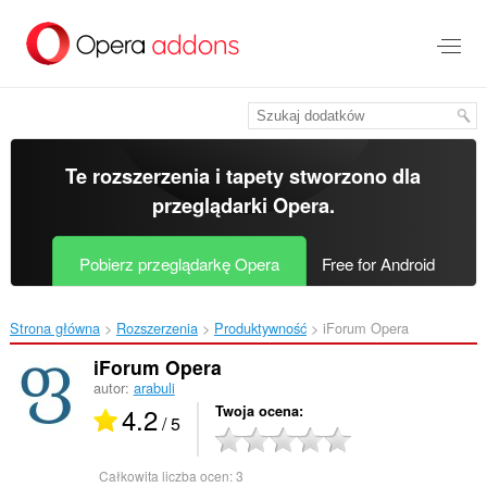
Przenoś
do
treści
strony
Te rozszerzenia i tapety stworzono dla
przeglądarki Opera
.
Pobierz przeglądarkę Opera
Free for Android
Strona główna
Rozszerzenia
Produktywność
iForum Opera‎
iForum Opera
autor:
arabuli
4.2
Twoja ocena
/ 5
Całkowita liczba ocen:
3