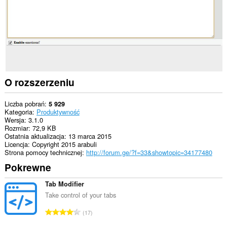
O rozszerzeniu
Liczba pobrań
5 929
Kategoria
Produktywność
Wersja
3.1.0
Rozmiar
72,9 KB
Ostatnia aktualizacja
13 marca 2015
Licencja
Copyright 2015 arabuli
Strona pomocy technicznej
http://forum.ge/?f=33&showtopic=34177480
Pokrewne
Tab Modifier
Take control of your tabs
C
17
a