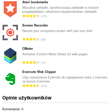
ł
Atavi bookmarks
k
Wizualne zakładki, synchronizacja zakładek w różnych
przeglądarkach i absolutne bezpieczeństwo zakładek
o
C
170
w
a
i
ł
Screen Recorder
t
k
Record your computer's screen with just one click!
a
o
l
C
33
w
i
a
i
c
ł
CMeter
t
z
k
Activates Content Meter library for web-pages.
a
b
o
l
C
a
13
w
i
a
o
i
c
ł
Evernote Web Clipper
c
t
z
k
e
Użyj rozszerzenia Evernote do zapisywania treści z internetu
a
b
na koncie Evernote.
o
n
l
C
a
610
w
:
i
a
o
i
c
ł
c
Opinie użytkowników
t
z
k
e
a
b
o
n
l
a
Komentarze: 0
w
: