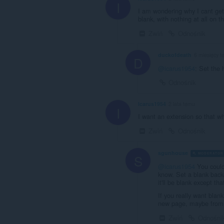
I
I am wondering why I cant get
blank, with nothing at all on t
Zwiń
Odnośnik
duckofdeath
6 miesięcy 
D
@icarus1954
: Set the
Odnośnik
Icarus1954
2 lata temu
I
I want an extension so that whe
Zwiń
Odnośnik
sgunhouse
MODERATOR
S
@icarus1954
You could
know. Set a blank back
it'll be blank except tha
If you really want blan
new page, maybe from
Zwiń
Odnośni