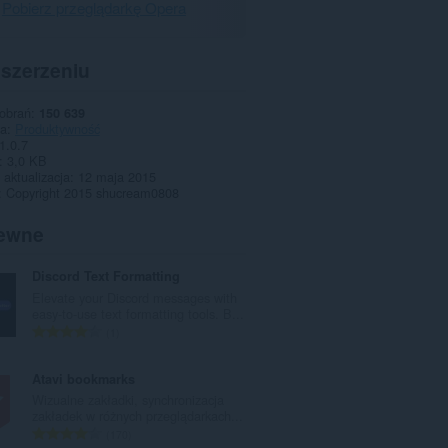
Pobierz przeglądarkę Opera
zszerzeniu
pobrań
150 639
ia
Produktywność
1.0.7
3,0 KB
 aktualizacja
12 maja 2015
Copyright 2015 shucream0808
ewne
Discord Text Formatting
Elevate your Discord messages with
easy-to-use text formatting tools. B...
C
1
a
ł
Atavi bookmarks
k
Wizualne zakładki, synchronizacja
o
zakładek w różnych przeglądarkach...
w
C
170