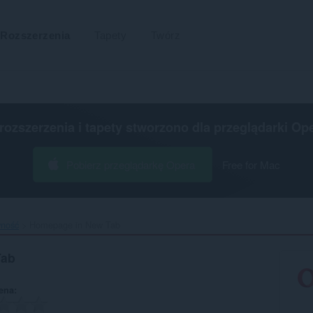
Rozszerzenia
Tapety
Twórz
 rozszerzenia i tapety stworzono dla
przeglądarki Op
Pobierz przeglądarkę Opera
Free for Mac
wność
Homepage in New Tab‎
Tab
ena