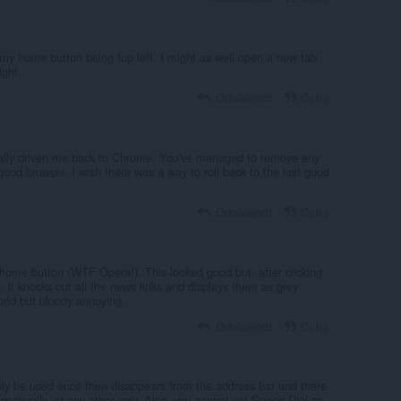
 my home button being top left. I might as well open a new tab
ight.
Odpowiedz
Cytuj
ually driven me back to Chrome. You've managed to remove any
od browser. I wish there was a way to roll back to the last good
Odpowiedz
Cytuj
ome button (WTF Opera!). This looked good but, after clicking
 it knocks out all the news links and displays them as grey
orld but bloody annoying.
Odpowiedz
Cytuj
only be used once then disappears from the address bar and there
ar manually, or any other way. Also, you cannot set Speed Dial as