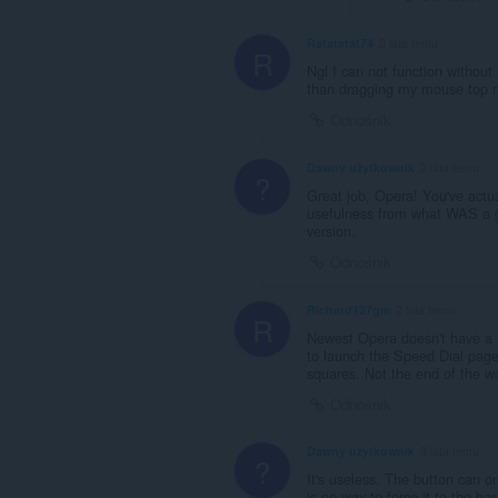
Ratatatat74
2 lata temu
R
Ngl I can not function without
than dragging my mouse top r
Odnośnik
Dawny użytkownik
2 lata temu
?
Great job, Opera! You've act
usefulness from what WAS a go
version.
Odnośnik
Richard127gm
2 lata temu
R
Newest Opera doesn't have a h
to launch the Speed Dial page,
squares. Not the end of the w
Odnośnik
Dawny użytkownik
3 lata temu
?
It's useless. The button can 
is no way to force it to the b