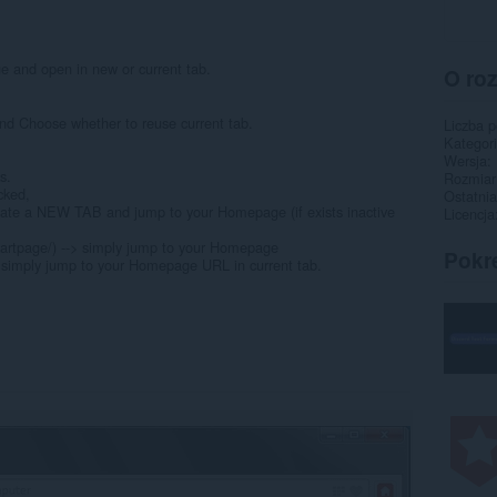
e and open in new or current tab.
O ro
d Choose whether to reuse current tab.
Liczba 
Kategor
Wersja
s.
Rozmiar
cked,
Ostatnia
reate a NEW TAB and jump to your Homepage (if exists inactive
Licencja
startpage/) --> simply jump to your Homepage
Pokr
d, simply jump to your Homepage URL in current tab.