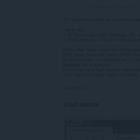
Całkowita liczba ocen:
52
This extension enables you to set homepag
How to use :
1. At Option page, enter Homepage URL an
2. Press home icon, then go to Homepage!
Here is how "reuse current tab" option work
(a) If "reuse current tab" option is NOT che
(a-1)Current tab = not Speeddial tab --> c
Speeddial tab, it is reused)
(a-2)Current tab = Speeddial tab (opera://
(b) If "reuse current tab" option is checke
Uprawnienia
To
Zrzut ekranu
rozszerzenie
może
uzyskać
dostęp
do
kart
i