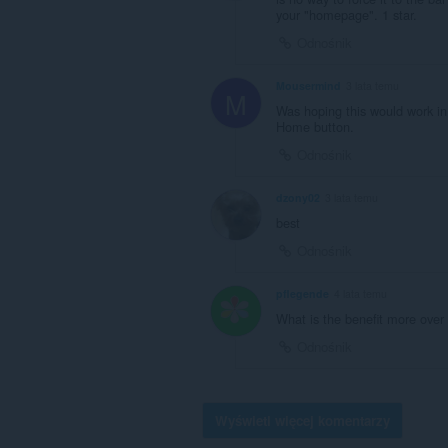
your "homepage". 1 star.
Odnośnik
Mousermind
3 lata temu
M
Was hoping this would work in 
Home button.
Odnośnik
dzony02
3 lata temu
best
Odnośnik
pflegende
4 lata temu
What is the benefit more over
Odnośnik
Wyświetl więcej komentarzy