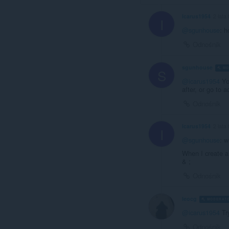
Icarus1954
2 lata
I
@sgunhouse
: 
Odnośnik
sgunhouse
MO
S
@icarus1954
Yo
after, or go to
Odnośnik
Icarus1954
2 lata
I
@sgunhouse
: w
When I create a 
& ;
Odnośnik
leocg
MODERAT
@icarus1954
Tr
Odnośnik