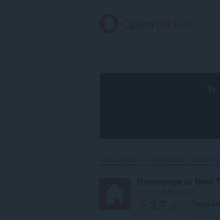
Przenoś
do
treści
strony
Te
Strona główna
Rozszerzenia
Produkty
Homepage in New 
autor:
shucream0808
3.7
Twoja oc
/ 5