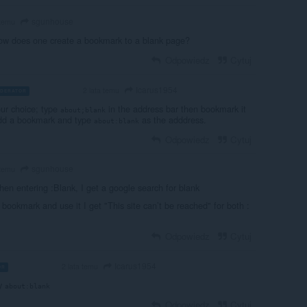
sgunhouse
 temu
how does one create a bookmark to a blank page?
Odpowiedz
Cytuj
Icarus1954
2 lata temu
DERATOR
VOLUNTEER
ur choice; type
in the address bar then bookmark it
about;blank
 add a bookmark and type
as the adddress.
about:blank
Odpowiedz
Cytuj
sgunhouse
 temu
hen entering :Blank, I get a google search for blank
bookmark and use it I get "This site can’t be reached" for both :
Odpowiedz
Cytuj
Icarus1954
2 lata temu
OR
VOLUNTEER
y
about:blank
Odpowiedz
Cytuj