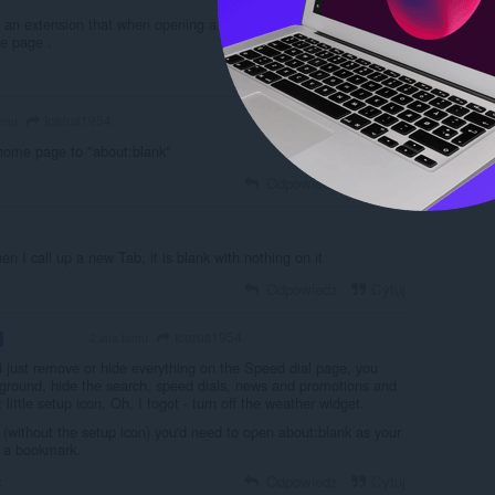
 an extension that when opening a new tab, that new tab can be
he page .
Odpowiedz
Cytuj
Icarus1954
temu
 home page to "about:blank"
Odpowiedz
Cytuj
n I call up a new Tab, it is blank with nothing on it
Odpowiedz
Cytuj
Icarus1954
2 lata temu
VOLUNTEER
 just remove or hide everything on the Speed dial page, you
ground, hide the search, speed dials, news and promotions and
t little setup icon. Oh, I fogot - turn off the weather widget.
k (without the setup icon) you'd need to open about:blank as your
 a bookmark.
k
Odpowiedz
Cytuj