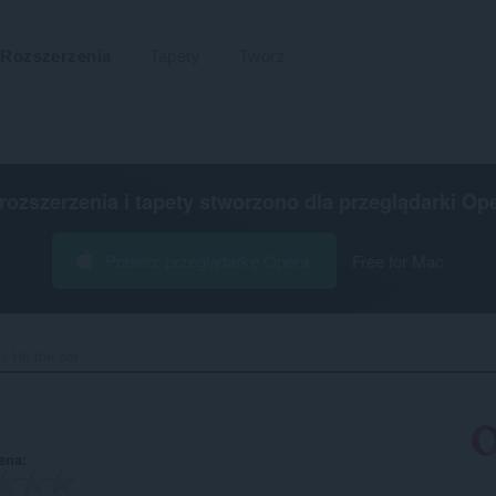
Rozszerzenia
Tapety
Twórz
 rozszerzenia i tapety stworzono dla
przeglądarki Op
Pobierz przeglądarkę Opera
Free for Mac
Hit the dot‎
ena