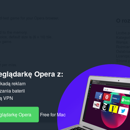
ed-test game for your Opera browser.
O ro
ed to the memory.
Liczba 
ice, default size is (6 x 10) tile.
Kategor
he game.
Wersja
Rozmiar
Ostatnia
Licencja
.
Strona 
t per miss.
eglądarkę Opera z:
Pokr
kadą reklam
ania baterii
gą VPN
eglądarkę Opera
Free for Mac