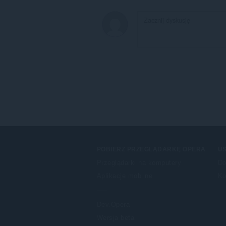
POBIERZ PRZEGLĄDARKĘ OPERA
US
Przeglądarki na komputery
Do
Aplikacje mobilne
Ko
Dev.Opera
Wersja beta