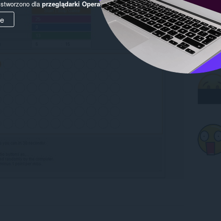
y stworzono dla
przeglądarki Opera
.
ie