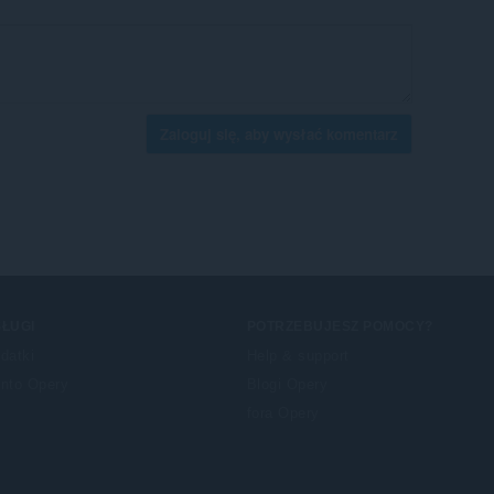
Zaloguj się, aby wysłać komentarz
ŁUGI
POTRZEBUJESZ POMOCY?
datki
Help & support
nto Opery
Blogi Opery
fora Opery