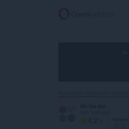
Przenoś
do
treści
strony
Te
Strona główna
Rozszerzenia
Rozrywka
Hit the dot
autor:
mikehilward
4.2
Twoja oc
/ 5