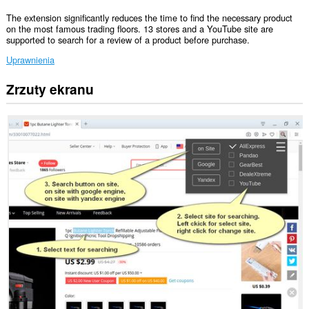
The extension significantly reduces the time to find the necessary product
on the most famous trading floors. 13 stores and a YouTube site are
supported to search for a review of a product before purchase.
Uprawnienia
Zrzuty ekranu
To
rozszerzenie
może
uzyskać
dostęp
do
Twoich
danych
na
wszystkich
witrynach.
To
rozszerzenie
może
uzyskać
dostęp
do
Twoich
danych