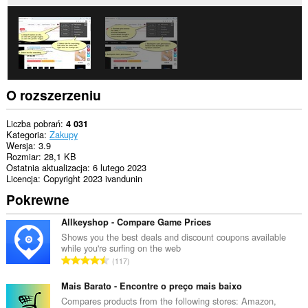
na
niektórych
witrynach.
O rozszerzeniu
Liczba pobrań
4 031
Kategoria
Zakupy
Wersja
3.9
Rozmiar
28,1 KB
Ostatnia aktualizacja
6 lutego 2023
Licencja
Copyright 2023 ivandunin
Pokrewne
Allkeyshop - Compare Game Prices
Shows you the best deals and discount coupons available
while you're surfing on the web
C
117
a
ł
Mais Barato - Encontre o preço mais baixo
k
Compares products from the following stores: Amazon,