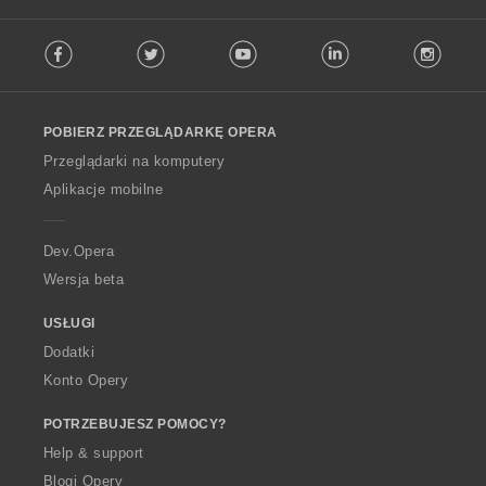
F
Facebook
Twitter
Youtube
LinkedIn
Instag
o
l
l
o
POBIERZ PRZEGLĄDARKĘ OPERA
w
O
Przeglądarki na komputery
p
Aplikacje mobilne
e
r
a
Dev.Opera
Wersja beta
USŁUGI
Dodatki
Konto Opery
POTRZEBUJESZ POMOCY?
Help & support
Blogi Opery