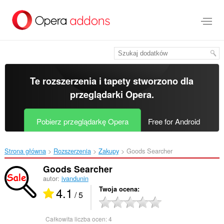
Przenoś
do
treści
strony
Te rozszerzenia i tapety stworzono dla
przeglądarki Opera
.
Pobierz przeglądarkę Opera
Free for Android
Strona główna
Rozszerzenia
Zakupy
Goods Searcher‎
Goods Searcher
autor:
ivandunin
4.1
Twoja ocena
/ 5
Całkowita liczba ocen:
4