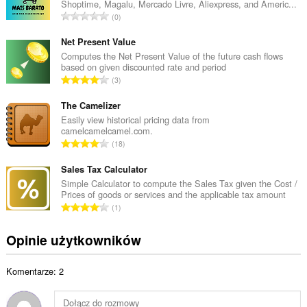
Shoptime, Magalu, Mercado Livre, Aliexpress, and Americ...
o
C
0
w
a
i
ł
Net Present Value
t
k
Computes the Net Present Value of the future cash flows
a
based on given discounted rate and period
o
l
C
3
w
i
a
i
c
ł
The Camelizer
t
z
k
Easily view historical pricing data from
a
b
camelcamelcamel.com.
o
l
C
a
18
w
i
a
o
i
c
ł
Sales Tax Calculator
c
t
z
k
e
Simple Calculator to compute the Sales Tax given the Cost /
a
b
Prices of goods or services and the applicable tax amount
o
n
l
C
a
1
w
:
i
a
o
i
c
ł
c
Opinie użytkowników
t
z
k
e
a
b
o
n
l
a
Komentarze: 2
w
:
i
o
i
c
c
t
z