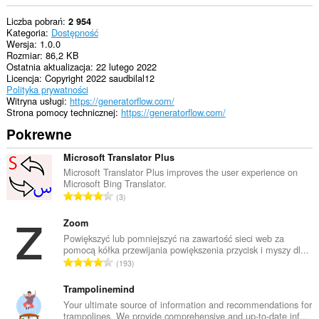
Liczba pobrań
2 954
Kategoria
Dostępność
Wersja
1.0.0
Rozmiar
86,2 KB
Ostatnia aktualizacja
22 lutego 2022
Licencja
Copyright 2022 saudbilal12
Polityka prywatności
Witryna usługi
https://generatorflow.com/
Strona pomocy technicznej
https://generatorflow.com/
Pokrewne
Microsoft Translator Plus
Microsoft Translator Plus improves the user experience on
Microsoft Bing Translator.
C
3
a
ł
Zoom
k
Powiększyć lub pomniejszyć na zawartość sieci web za
pomocą kółka przewijania powiększenia przycisk i myszy dl...
o
C
193
w
a
i
ł
Trampolinemind
t
k
Your ultimate source of information and recommendations for
a
trampolines. We provide comprehensive and up-to-date inf...
o