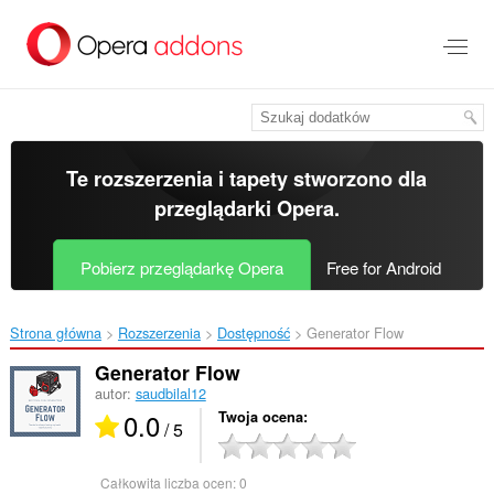
Przenoś
do
treści
strony
Te rozszerzenia i tapety stworzono dla
przeglądarki Opera
.
Pobierz przeglądarkę Opera
Free for Android
Strona główna
Rozszerzenia
Dostępność
Generator Flow‎
Generator Flow
autor:
saudbilal12
0.0
Twoja ocena
/ 5
Całkowita liczba ocen:
0