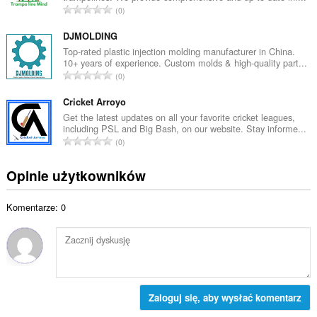
l
C
0
w
i
a
i
c
ł
DJMOLDING
t
z
k
Top-rated plastic injection molding manufacturer in China.
a
b
10+ years of experience. Custom molds & high-quality part...
o
l
C
a
0
w
i
a
o
i
c
ł
Cricket Arroyo
c
t
z
k
e
Get the latest updates on all your favorite cricket leagues,
a
b
including PSL and Big Bash, on our website. Stay informe...
o
n
l
C
a
0
w
:
i
a
o
i
c
ł
c
Opinie użytkowników
t
z
k
e
a
b
o
n
l
a
Komentarze: 0
w
:
i
o
i
c
c
t
z
e
a
b
n
l
a
:
i
o
c
Zaloguj się, aby wysłać komentarz
c
z
e