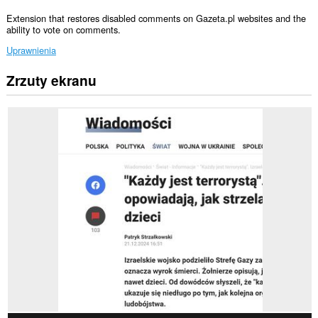
Extension that restores disabled comments on Gazeta.pl websites and the
ability to vote on comments.
Uprawnienia
Zrzuty ekranu
To
rozszerzenie
może
uzyskać
dostęp
do
Twoich
danych
na
niektórych
witrynach.