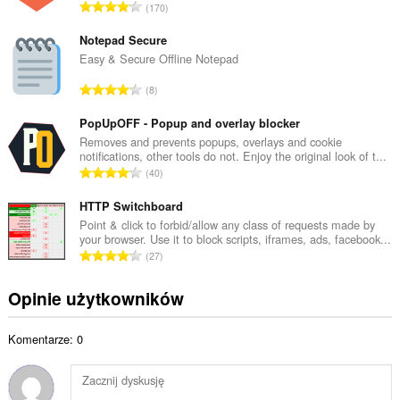
C
170
w
a
i
ł
Notepad Secure
t
k
Easy & Secure Offline Notepad
a
o
l
C
8
w
i
a
i
c
ł
PopUpOFF - Popup and overlay blocker
t
z
k
Removes and prevents popups, overlays and cookie
a
b
notifications, other tools do not. Enjoy the original look of t...
o
l
C
a
40
w
i
a
o
i
c
ł
HTTP Switchboard
c
t
z
k
e
Point & click to forbid/allow any class of requests made by
a
b
your browser. Use it to block scripts, iframes, ads, facebook...
o
n
l
C
a
27
w
:
i
a
o
i
c
ł
c
Opinie użytkowników
t
z
k
e
a
b
o
n
l
a
Komentarze: 0
w
:
i
o
i
c
c
t
z
e
a