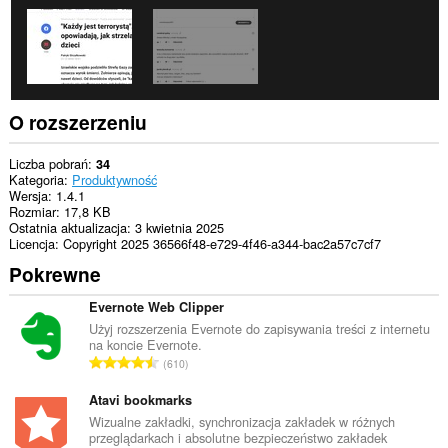
O rozszerzeniu
Liczba pobrań
34
Kategoria
Produktywność
Wersja
1.4.1
Rozmiar
17,8 KB
Ostatnia aktualizacja
3 kwietnia 2025
Licencja
Copyright 2025 36566f48-e729-4f46-a344-bac2a57c7cf7
Pokrewne
Evernote Web Clipper
Użyj rozszerzenia Evernote do zapisywania treści z internetu
na koncie Evernote.
C
610
a
ł
Atavi bookmarks
k
Wizualne zakładki, synchronizacja zakładek w różnych
przeglądarkach i absolutne bezpieczeństwo zakładek
o