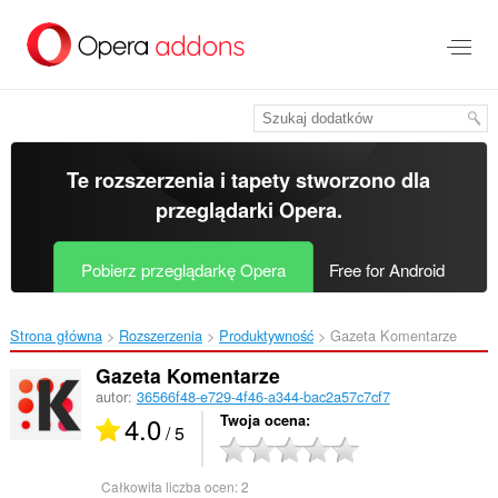
Przenoś
do
treści
strony
Te rozszerzenia i tapety stworzono dla
przeglądarki Opera
.
Pobierz przeglądarkę Opera
Free for Android
Strona główna
Rozszerzenia
Produktywność
Gazeta Komentarze‎
Gazeta Komentarze
autor:
36566f48-e729-4f46-a344-bac2a57c7cf7
4.0
Twoja ocena
/ 5
Całkowita liczba ocen:
2