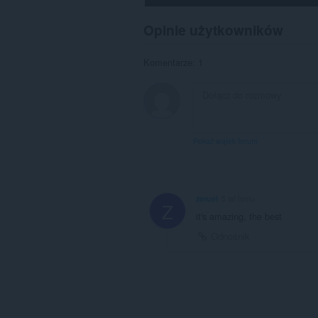
Opinie użytkowników
Komentarze: 1
Pokaż wątek forum
zeruel
5 lat temu
Z
it's amazing, the best
Odnośnik