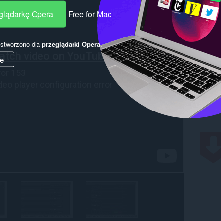
eglądarkę Opera
Free for Mac
y stworzono dla
przeglądarki Opera
.
ie