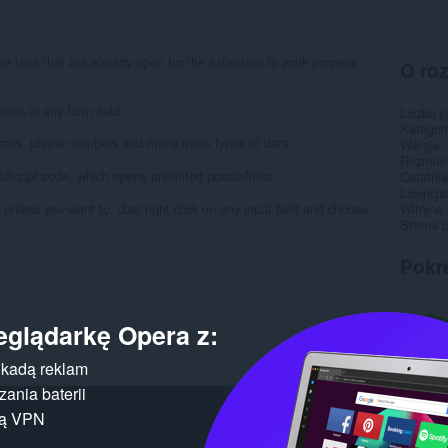
 the tabs that are already open for the extension to work properly
O ro
lues in any form field.
Liczba 
Kategor
sses, phone numbers and many more types of data.
Wersja
Rozmiar
Script code, which opens unlimited possibilities.
Ostatnia
Licencja
, unless you want to. Just right click on any input field and choose
Witryna 
Strona 
Pokr
eglądarkę Opera z:
kadą reklam
ania baterii
gą VPN