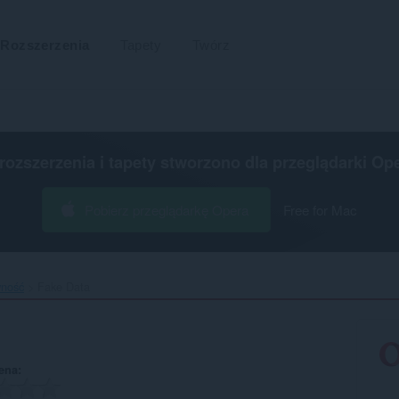
Rozszerzenia
Tapety
Twórz
 rozszerzenia i tapety stworzono dla
przeglądarki Op
Pobierz przeglądarkę Opera
Free for Mac
wność
Fake Data‎
ena