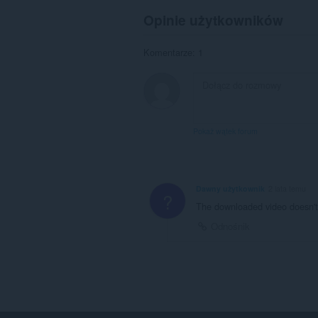
Opinie użytkowników
Komentarze: 1
Pokaż wątek forum
Dawny użytkownik
2 lata temu
?
The downloaded video doesn't 
Odnośnik