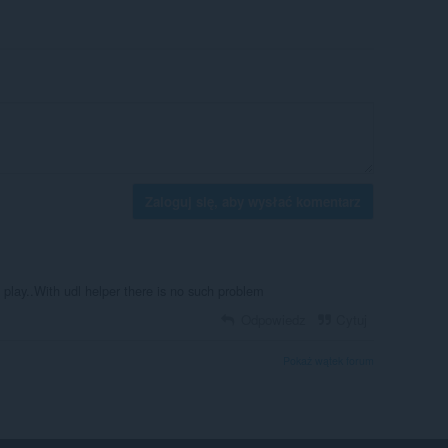
Zaloguj się, aby wysłać komentarz
play..With udl helper there is no such problem
Odpowiedz
Cytuj
Pokaż wątek forum