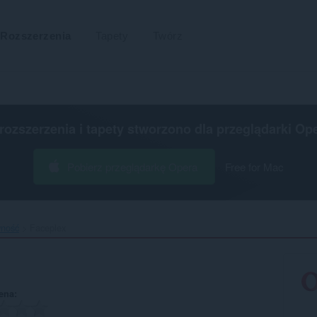
Rozszerzenia
Tapety
Twórz
 rozszerzenia i tapety stworzono dla
przeglądarki Op
Pobierz przeglądarkę Opera
Free for Mac
wność
Faceplex‎
ena