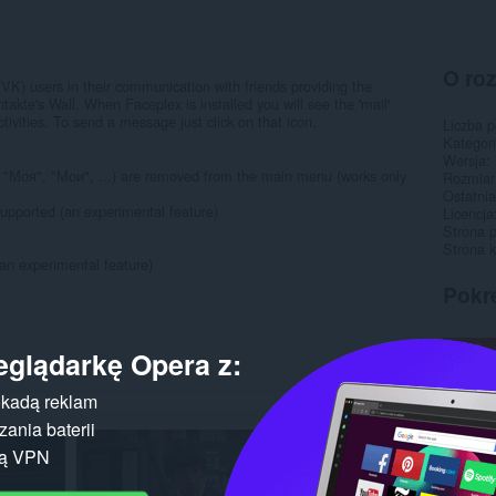
O ro
VK) users in their communication with friends providing the
kte's Wall. When Faceplex is installed you will see the 'mail'
tivities. To send a message just click on that icon.
Liczba 
Kategor
Wersja
 "Моя", "Мои", ...) are removed from the main menu (works only
Rozmiar
Ostatnia
supported (an experimental feature)
Licencja
Strona 
Strona 
(an experimental feature)
Pokr
eglądarkę Opera z:
kadą reklam
ania baterii
gą VPN