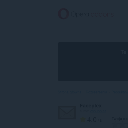
Przenoś
do
treści
strony
Te
Strona główna
Rozszerzenia
Produkty
Faceplex
autor:
csbubbles
4.0
Twoja oc
/ 5