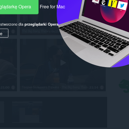
eglądarkę Opera
Free for Mac
y stworzono dla
przeglądarki Opera
.
ie