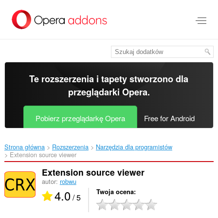
Przenoś
do
treści
strony
Te rozszerzenia i tapety stworzono dla
przeglądarki Opera
.
Pobierz przeglądarkę Opera
Free for Android
Strona główna
Rozszerzenia
Narzędzia dla programistów
Extension source viewer‎
Extension source viewer
autor:
robwu
4.0
Twoja ocena
/ 5