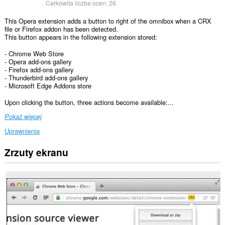
Całkowita liczba ocen:
26
This Opera extension adds a button to right of the omnibox when a CRX
file or Firefox addon has been detected.
This button appears in the following extension stored:
- Chrome Web Store
- Opera add-ons gallery
- Firefox add-ons gallery
- Thunderbird add-ons gallery
- Microsoft Edge Addons store
Upon clicking the button, three actions become available:...
Pokaż więcej
Uprawnienia
Zrzuty ekranu
To
rozszerzenie
może
uzyskać
dostęp
do
Twoich
danych
na