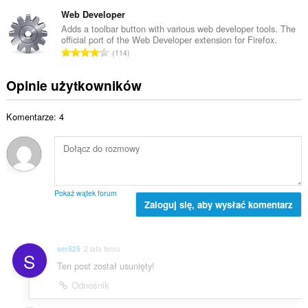
a
o
i
c
ł
Web Developer
c
t
z
k
e
Adds a toolbar button with various web developer tools. The
a
b
official port of the Web Developer extension for Firefox.
o
n
l
C
a
114
w
:
i
a
o
i
c
ł
c
Opinie użytkowników
t
z
k
e
a
b
o
n
l
a
Komentarze: 4
w
:
i
o
i
c
c
t
z
e
a
b
n
l
a
:
i
o
Pokaż wątek forum
c
Zaloguj się, aby wysłać komentarz
c
z
e
b
n
a
:
ser525
2 lata temu
S
o
Ten post został usunięty!
c
e
Odnośnik
n