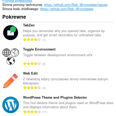
Polityka prywatności
Strona pomocy technicznej
https://github.com/Rob--W/crxviewer/issues
Strona kodu źródłowego
https://github.com/Rob--W/crxviewer
Pokrewne
TabZen
Helps you remember why you opened tabs, organize by
purpose, and get smart reminders for unfinished tabs.
C
1
a
ł
Toggle Environment
k
Toggle between development environment url's
o
C
2
w
a
i
ł
Web Edit
t
k
Z łatwością edytuj tymczasowo strony internetowe jednym
a
kliknięciem.
o
l
C
2
w
i
a
i
c
ł
WordPress Theme and Plugins Detector
t
z
k
This tool detects theme and plugins used on WordPress sites
a
b
and displays information about them.
o
l
C
a
11
w
i