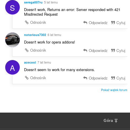
:
serega007ru
5 lat temu
S
Doesn't work, Returns an error: Server responded with 421
Misdirected Request
Odnośnik
Odpowiedz
Cytuj
notorious7302
6 lat temu
Doesn't work for opera addons!
Odnośnik
Odpowiedz
Cytuj
acecool
7 lat temu
A
Doesn't seem to work for many extensions.
Odnośnik
Odpowiedz
Cytuj
Pokaż wątek forum
Góra