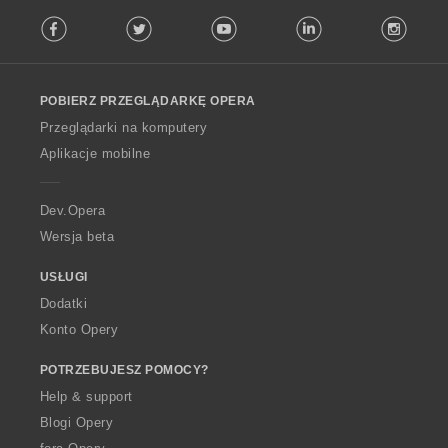
F
Facebook
Twitter
Youtube
LinkedIn
Instag
o
l
l
o
POBIERZ PRZEGLĄDARKĘ OPERA
w
O
Przeglądarki na komputery
p
Aplikacje mobilne
e
r
a
Dev.Opera
Wersja beta
USŁUGI
Dodatki
Konto Opery
POTRZEBUJESZ POMOCY?
Help & support
Blogi Opery