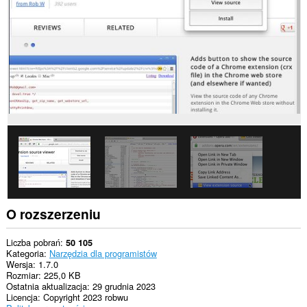
wszystkich
witrynach.
To
rozszerzenie
może
uzyskać
dostęp
do
Twoich
danych
na
niektórych
witrynach.
To
rozszerzenie
może
uzyskać
dostęp
O rozszerzeniu
do
kart
i
Liczba pobrań
50 105
Twojej
Kategoria
Narzędzia dla programistów
aktywności.
Wersja
1.7.0
Rozmiar
225,0 KB
Ostatnia aktualizacja
29 grudnia 2023
Licencja
Copyright 2023 robwu