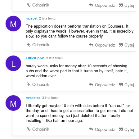
Odnośnik
Odpowiedz
Cytuj
muscet
2 lata temu
M
The application doesn't perform translation on Coursera. It
only displays the words. However, even in that, it is incredibly
slow, so you can't follow the course properly.
Odnośnik
Odpowiedz
Cytuj
LittleKippie
3 lata temu
L
barely works, asks for money after 10 seconds of showing
subs and the worst part is that it turns on by itself, hate it,
worst addon ever
Odnośnik
Odpowiedz
Cytuj
mrekstad
3 lata temu
M
I literally got maybe 10 min with subs before it "ran out" for
the day, and i had to get a subscription to get more. I did not
want to spend money, so i just deleted it after literally
installing it like half an hour ago.
Odnośnik
Odpowiedz
Cytuj