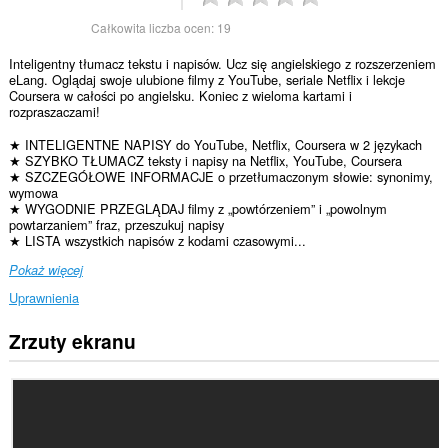
Całkowita liczba ocen:
19
Inteligentny tłumacz tekstu i napisów. Ucz się angielskiego z rozszerzeniem
eLang. Oglądaj swoje ulubione filmy z YouTube, seriale Netflix i lekcje
Coursera w całości po angielsku. Koniec z wieloma kartami i
rozpraszaczami!
★ INTELIGENTNE NAPISY do YouTube, Netflix, Coursera w 2 językach
★ SZYBKO TŁUMACZ teksty i napisy na Netflix, YouTube, Coursera
★ SZCZEGÓŁOWE INFORMACJE o przetłumaczonym słowie: synonimy,
wymowa
★ WYGODNIE PRZEGLĄDAJ filmy z „powtórzeniem” i „powolnym
powtarzaniem” fraz, przeszukuj napisy
★ LISTA wszystkich napisów z kodami czasowymi...
Pokaż więcej
Uprawnienia
Zrzuty ekranu
To
rozszerzenie
może
uzyskać
dostęp
do
Twoich