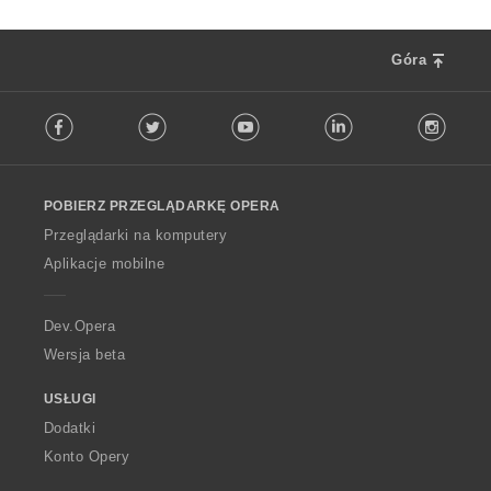
Góra
F
Facebook
Twitter
Youtube
LinkedIn
Instag
o
l
l
o
POBIERZ PRZEGLĄDARKĘ OPERA
w
O
Przeglądarki na komputery
p
Aplikacje mobilne
e
r
a
Dev.Opera
Wersja beta
USŁUGI
Dodatki
Konto Opery