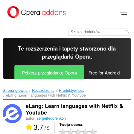
Przenoś
do
treści
strony
Te rozszerzenia i tapety stworzono dla
przeglądarki Opera
.
Pobierz przeglądarkę Opera
Free for Android
Strona główna
Rozszerzenia
Produktywność
eLang: Learn languages with Netflix & Youtube‎
eLang: Learn languages with Netflix &
Youtube
autor:
sergeifedorenkon
3.7
Twoja ocena
/ 5