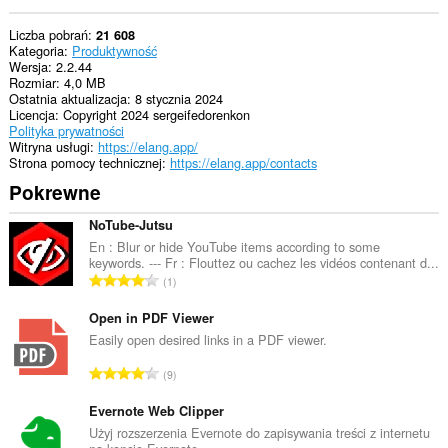
i
Twojej
Liczba pobrań
21 608
aktywności.
Kategoria
Produktywność
Wersja
2.2.44
Rozmiar
4,0 MB
Ostatnia aktualizacja
8 stycznia 2024
Licencja
Copyright 2024 sergeifedorenkon
Polityka prywatności
Witryna usługi
https://elang.app/
Strona pomocy technicznej
https://elang.app/contacts
Pokrewne
NoTube-Jutsu
En : Blur or hide YouTube items according to some
keywords. --- Fr : Flouttez ou cachez les vidéos contenant d...
C
1
a
ł
Open in PDF Viewer
k
Easily open desired links in a PDF viewer.
o
C
9
w
a
i
ł
Evernote Web Clipper
t
k
Użyj rozszerzenia Evernote do zapisywania treści z internetu
a