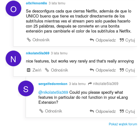
o0xVenom0o
3 lata temu
O
Se desconfigura cada que cierras Netflix, además de que lo
UNICO bueno que tiene es traducir directamente de los
subtítulos mientras ves el stream pero solo puedes hacerlo
con 25 palabras, después se convierte en una bonita
extensión para cambiarle el color de los subtítulos a Netflix.
Odnośnik
Odpowiedz
Cytuj
nikolate5la369
3 lata temu
N
nice features, but works very rarely and that's really annoying
Zwiń
Odnośnik
Odpowiedz
Cytuj
nikolate5la369
sergeifedorenkon
3 lata temu
S
@nikolate5la369
Could you please specify what
features in particular do not function in your eLang
Extension?
Odnośnik
Odpowiedz
Cytuj
Pokaż wątek forum