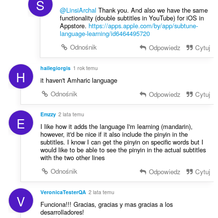
S
@LinsiArchal
Thank you. And also we have the same
functionality (double subtitles in YouTube) for iOS in
Appstore.
https://apps.apple.com/by/app/subtune-
language-learning/id6464495720
Odnośnik
Odpowiedz
Cytuj
hailegiorgis
1 rok temu
H
it haven't Amharic language
Odnośnik
Odpowiedz
Cytuj
Emzzy
2 lata temu
E
I like how it adds the language I'm learning (mandarin),
however, it'd be nice if it also include the pinyin in the
subtitles. I know I can get the pinyin on specific words but I
would like to be able to see the pinyin in the actual subtitles
with the two other lines
Odnośnik
Odpowiedz
Cytuj
VeronicaTesterQA
2 lata temu
V
Funciona!!! Gracias, gracias y mas gracias a los
desarrolladores!