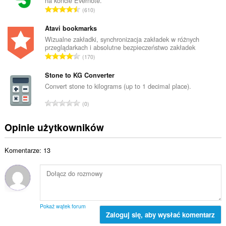
na koncie Evernote.
o
l
C
610
w
i
a
i
c
ł
Atavi bookmarks
t
z
k
Wizualne zakładki, synchronizacja zakładek w różnych
a
b
przeglądarkach i absolutne bezpieczeństwo zakładek
o
l
C
a
170
w
i
a
o
i
c
ł
Stone to KG Converter
c
t
z
k
e
Convert stone to kilograms (up to 1 decimal place).
a
b
o
n
l
C
a
0
w
:
i
a
o
i
c
ł
c
Opinie użytkowników
t
z
k
e
a
b
o
n
l
a
Komentarze: 13
w
:
i
o
i
c
c
t
z
e
a
b
n
l
a
:
i
o
Pokaż wątek forum
c
Zaloguj się, aby wysłać komentarz
c
z