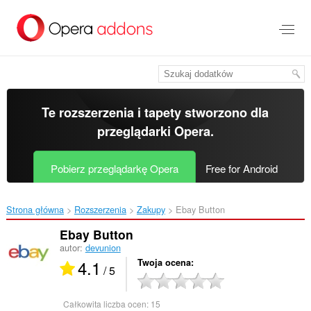
Przenoś
do
treści
strony
Te rozszerzenia i tapety stworzono dla
przeglądarki Opera
.
Pobierz przeglądarkę Opera
Free for Android
Strona główna
Rozszerzenia
Zakupy
Ebay Button‎
Ebay Button
autor:
devunion
4.1
Twoja ocena
/ 5
Całkowita liczba ocen:
15