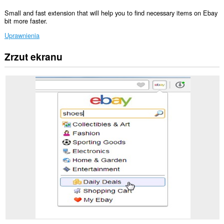
Small and fast extension that will help you to find necessary items on Ebay
bit more faster.
Uprawnienia
Zrzut ekranu
To
rozszerzenie
może
uzyskać
dostęp
do
Twoich
danych
na
niektórych
witrynach.
To
rozszerzenie
może
uzyskać
dostęp
do
kart
i
Twojej