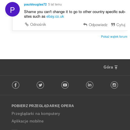
a
:
pauldouglas72
5 lat temu
P
o
Shame you can't change it to go to other country specific sub-
c
sites such as
ebay.co.uk
e
Odnośnik
Odpowiedz
Cytuj
n
:
Pokaż wątek forum
Góra
F
Facebook
Twitter
Youtube
LinkedIn
Instag
o
l
l
o
POBIERZ PRZEGLĄDARKĘ OPERA
w
O
Przeglądarki na komputery
p
Aplikacje mobilne
e