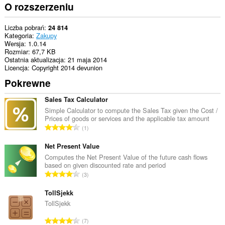
aktywności.
O rozszerzeniu
Liczba pobrań
24 814
Kategoria
Zakupy
Wersja
1.0.14
Rozmiar
67,7 KB
Ostatnia aktualizacja
21 maja 2014
Licencja
Copyright 2014 devunion
Pokrewne
Sales Tax Calculator
Simple Calculator to compute the Sales Tax given the Cost /
Prices of goods or services and the applicable tax amount
C
1
a
ł
Net Present Value
k
Computes the Net Present Value of the future cash flows
based on given discounted rate and period
o
C
3
w
a
i
ł
TollSjekk
t
k
TollSjekk
a
o
l
C
7
w