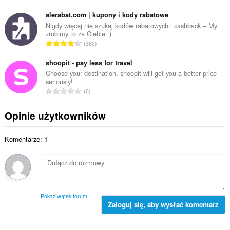
i
a
i
c
ł
alerabat.com | kupony i kody rabatowe
t
z
k
Nigdy więcej nie szukaj kodów rabatowych i cashback – My
a
b
zrobimy to za Ciebie :)
o
l
C
a
360
w
i
a
o
i
c
ł
shoopit - pay less for travel
c
t
z
k
e
Choose your destination, shoopit will get you a better price -
a
b
seriously!
o
n
l
C
a
0
w
:
i
a
o
i
c
ł
c
Opinie użytkowników
t
z
k
e
a
b
o
n
l
a
Komentarze: 1
w
:
i
o
i
c
c
t
z
e
a
b
n
l
a
:
i
o
Pokaż wątek forum
c
Zaloguj się, aby wysłać komentarz
c
z
e
b
n