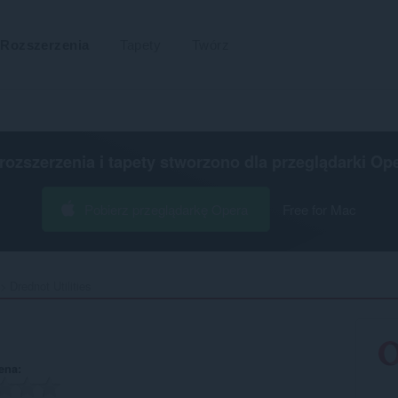
Rozszerzenia
Tapety
Twórz
 rozszerzenia i tapety stworzono dla
przeglądarki Op
Pobierz przeglądarkę Opera
Free for Mac
Drednot Utilities‎
ena