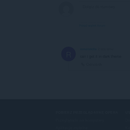
Pokaż wątek forum
remotekilla
2 lata temu
R
can i get it in dark theme
Odnośnik
POBIERZ PRZEGLĄDARKĘ OPERA
US
Przeglądarki na komputery
Do
Aplikacje mobilne
Ko