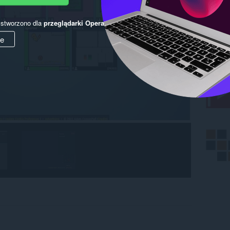
y stworzono dla
przeglądarki Opera
.
ie