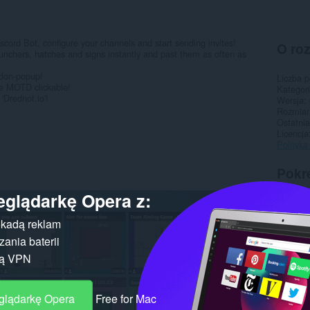
scord Bot, configure your channels and start sending invites!
O ro
aunchers, hatches and signs instantly and past them as often as
ddon-popup!
Liczba 
he MOTD clickable!
Kategor
'Drednot.io'!
Wersja
Rozmiar
Ostatnia
Licencja
Polityka
Pokr
eglądarkę Opera z:
kadą reklam
ania baterii
gą VPN
eglądarkę Opera
Free for Mac