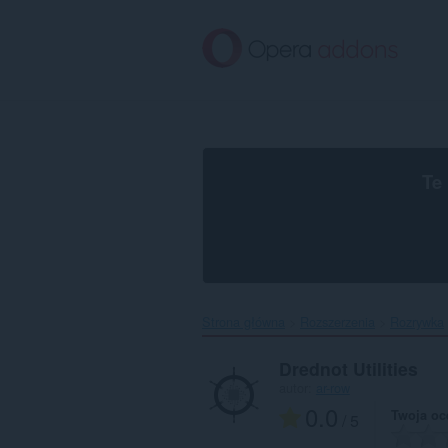
Przenoś
do
treści
strony
Te
Strona główna
Rozszerzenia
Rozrywka
Drednot Utilities
autor:
ar-row
0.0
Twoja oc
/ 5