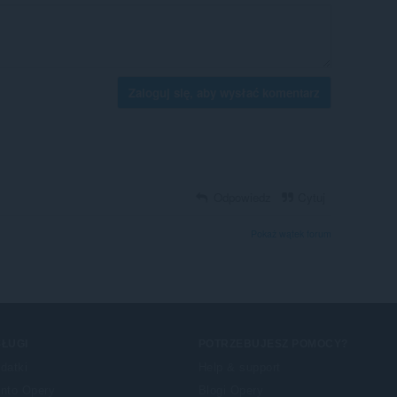
Zaloguj się, aby wysłać komentarz
Odpowiedz
Cytuj
Pokaż wątek forum
ŁUGI
POTRZEBUJESZ POMOCY?
datki
Help & support
nto Opery
Blogi Opery