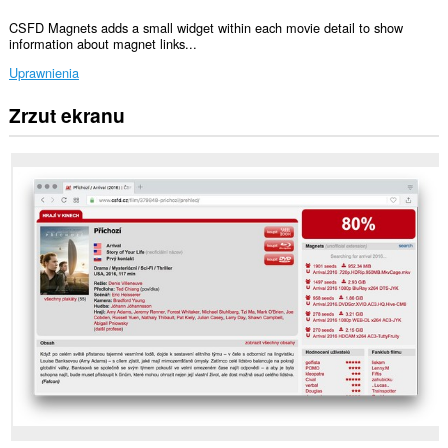
CSFD Magnets adds a small widget within each movie detail to show
information about magnet links...
Uprawnienia
Zrzut ekranu
To
rozszerzenie
może
uzyskać
dostęp
do
Twoich
danych
na
niektórych
witrynach.