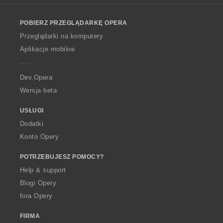
l
o
POBIERZ PRZEGLĄDARKĘ OPERA
w
O
Przeglądarki na komputery
p
Aplikacje mobilne
e
r
a
Dev.Opera
Wersja beta
USŁUGI
Dodatki
Konto Opery
POTRZEBUJESZ POMOCY?
Help & support
Blogi Opery
fora Opery
FIRMA