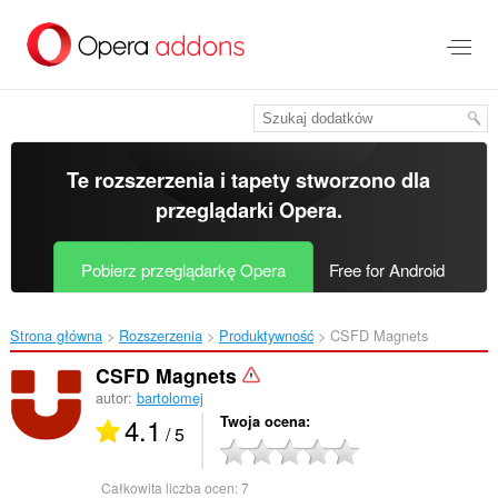
Przenoś
do
treści
strony
Te rozszerzenia i tapety stworzono dla
przeglądarki Opera
.
Pobierz przeglądarkę Opera
Free for Android
Strona główna
Rozszerzenia
Produktywność
CSFD Magnets‎
CSFD Magnets
autor:
bartolomej
4.1
Twoja ocena
/ 5
Całkowita liczba ocen:
7