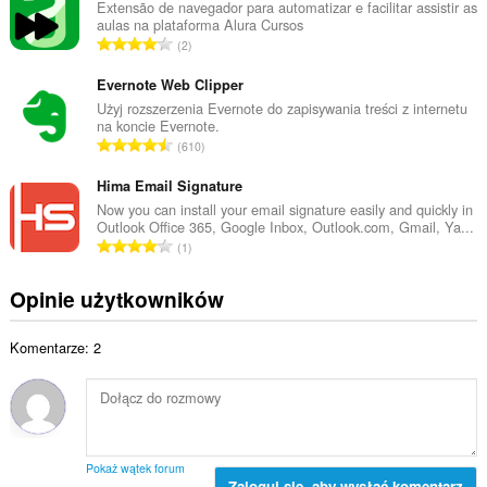
k
Extensão de navegador para automatizar e facilitar assistir as
a
aulas na plataforma Alura Cursos
o
l
C
2
w
i
a
i
c
ł
Evernote Web Clipper
t
z
k
Użyj rozszerzenia Evernote do zapisywania treści z internetu
a
b
na koncie Evernote.
o
l
C
a
610
w
i
a
o
i
c
ł
Hima Email Signature
c
t
z
k
e
Now you can install your email signature easily and quickly in
a
b
Outlook Office 365, Google Inbox, Outlook.com, Gmail, Ya...
o
n
l
C
a
1
w
:
i
a
o
i
c
ł
c
Opinie użytkowników
t
z
k
e
a
b
o
n
l
a
Komentarze: 2
w
:
i
o
i
c
c
t
z
e
a
b
n
l
a
:
i
o
Pokaż wątek forum
c
Zaloguj się, aby wysłać komentarz