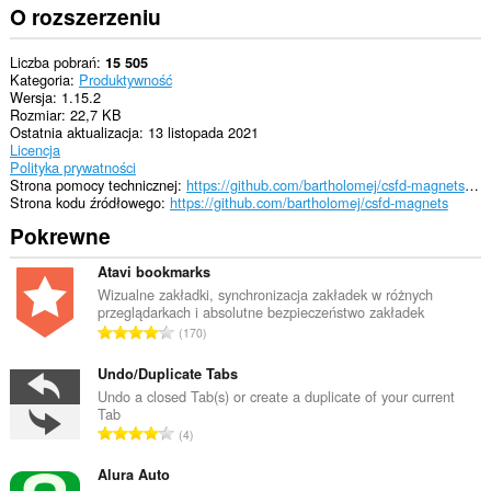
O rozszerzeniu
Liczba pobrań
15 505
Kategoria
Produktywność
Wersja
1.15.2
Rozmiar
22,7 KB
Ostatnia aktualizacja
13 listopada 2021
Licencja
Polityka prywatności
Strona pomocy technicznej
https://github.com/bartholomej/csfd-magnets#readme
Strona kodu źródłowego
https://github.com/bartholomej/csfd-magnets
Pokrewne
Atavi bookmarks
Wizualne zakładki, synchronizacja zakładek w różnych
przeglądarkach i absolutne bezpieczeństwo zakładek
C
170
a
ł
Undo/Duplicate Tabs
k
Undo a closed Tab(s) or create a duplicate of your current
Tab
o
C
4
w
a
i
ł
Alura Auto
t