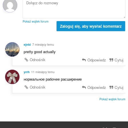
c
t
z
e
a
b
n
l
a
:
i
o
Pokaż wątek forum
c
Zaloguj się, aby wysłać komentarz
c
z
e
b
n
a
:
ejnki
7 miesięcy temu
o
pretty good actually
c
e
Odnośnik
Odpowiedz
Cytuj
n
:
yrrh
11 miesięcy temu
нормальное рабочее расширение
Odnośnik
Odpowiedz
Cytuj
Pokaż wątek forum