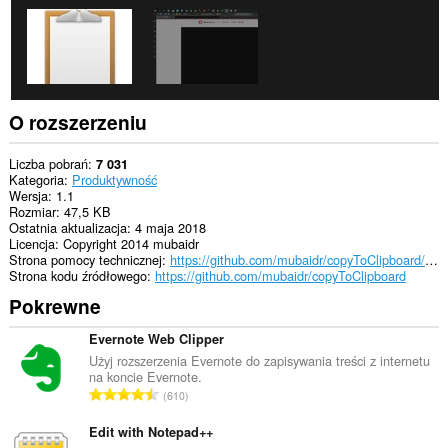
To
rozszerzenie
może
uzyskać
dostęp
do
kart
i
O rozszerzeniu
Twojej
aktywności.
Liczba pobrań
7 031
Kategoria
Produktywność
Wersja
1.1
Rozmiar
47,5 KB
Ostatnia aktualizacja
4 maja 2018
Licencja
Copyright 2014 mubaidr
Strona pomocy technicznej
https://github.com/mubaidr/copyToClipboard/issues/new
Strona kodu źródłowego
https://github.com/mubaidr/copyToClipboard
Pokrewne
Evernote Web Clipper
Użyj rozszerzenia Evernote do zapisywania treści z internetu
na koncie Evernote.
C
610
a
ł
Edit with Notepad++