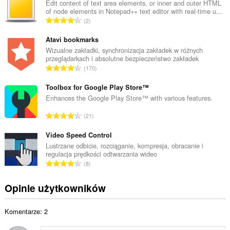
k
Edit content of text area elements, or inner and outer HTML
of node elements in Notepad++ text editor with real-time u...
o
C
2
w
a
i
ł
Atavi bookmarks
t
k
Wizualne zakładki, synchronizacja zakładek w różnych
a
przeglądarkach i absolutne bezpieczeństwo zakładek
o
l
C
170
w
i
a
i
c
ł
Toolbox for Google Play Store™
t
z
k
Enhances the Google Play Store™ with various features.
a
b
o
l
C
a
21
w
i
a
o
i
c
ł
Video Speed Control
c
t
z
k
e
Lustrzane odbicie, rozciąganie, kompresja, obracanie i
a
b
regulacja prędkości odtwarzania wideo
o
n
l
C
a
8
w
:
i
a
o
i
c
ł
c
Opinie użytkowników
t
z
k
e
a
b
o
n
l
a
Komentarze: 2
w
:
i
o
i
c