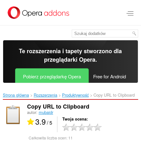
Przenoś
do
treści
strony
Te rozszerzenia i tapety stworzono dla
przeglądarki Opera
.
Pobierz przeglądarkę Opera
Free for Android
Strona główna
Rozszerzenia
Produktywność
Copy URL to Clipboard‎
Copy URL to Clipboard
autor:
mubaidr
3.9
Twoja ocena
/ 5
Całkowita liczba ocen:
11