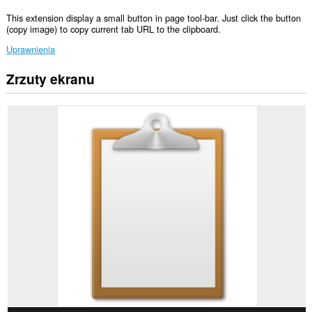
This extension display a small button in page tool-bar. Just click the button
(copy image) to copy current tab URL to the clipboard.
Uprawnienia
Zrzuty ekranu
To
rozszerzenie
może
uzyskać
dostęp
do
Twoich
danych
na
wszystkich
witrynach.
This
extension
can
write
data
into
the
clipboard.