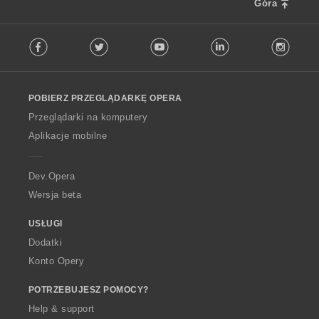
Góra
F
Facebook
Twitter
Youtube
LinkedIn
Instag
o
l
l
o
POBIERZ PRZEGLĄDARKĘ OPERA
w
O
Przeglądarki na komputery
p
Aplikacje mobilne
e
r
a
Dev.Opera
Wersja beta
USŁUGI
Dodatki
Konto Opery
POTRZEBUJESZ POMOCY?
Help & support