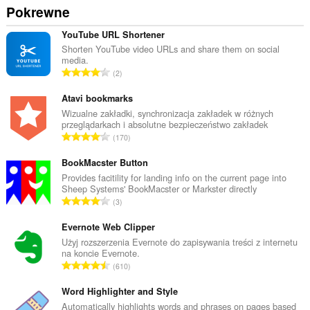
Pokrewne
YouTube URL Shortener
Shorten YouTube video URLs and share them on social
media.
C
2
a
ł
Atavi bookmarks
k
Wizualne zakładki, synchronizacja zakładek w różnych
przeglądarkach i absolutne bezpieczeństwo zakładek
o
C
170
w
a
i
ł
BookMacster Button
t
k
Provides facitility for landing info on the current page into
a
Sheep Systems' BookMacster or Markster directly
o
l
C
3
w
i
a
i
c
ł
Evernote Web Clipper
t
z
k
Użyj rozszerzenia Evernote do zapisywania treści z internetu
a
b
na koncie Evernote.
o
l
C
a
610
w
i
a
o
i
c
ł
Word Highlighter and Style
c
t
z
k
e
Automatically highlights words and phrases on pages based