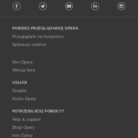
Facebook
Twitter
Youtube
LinkedIn
Instag
o
l
l
o
POBIERZ PRZEGLĄDARKĘ OPERA
w
O
Przeglądarki na komputery
p
Aplikacje mobilne
e
r
a
Dev.Opera
Wersja beta
USŁUGI
Dodatki
Konto Opery
POTRZEBUJESZ POMOCY?
Help & support
Blogi Opery
fora Opery