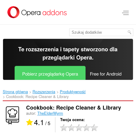
Przenoś
do
treści
strony
Te rozszerzenia i tapety stworzono dla
przeglądarki Opera
.
Pobierz przeglądarkę Opera
Free for Android
Strona główna
Rozszerzenia
Produktywność
Cookbook: Recipe Cleaner & Library‎
Cookbook: Recipe Cleaner & Library
autor:
TheElderWyrm
4.1
Twoja ocena
/ 5