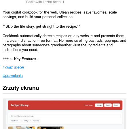
Całkowita liczba ocen:
1
Your digital cookbook for the web. Clean recipes, save favorites, scale
servings, and build your personal collection.
**Skip the life story, get straight to the recipe.**
Cookbook automatically detects recipes on any website and presents them
in a clean, distraction-free format. No more scrolling past ads, pop-ups, and
paragraphs about someone's grandmother. Just the ingredients and
instructions you need.
### ✨ Key Features...
Pokaż więcej
Uprawnienia
Zrzuty ekranu
To
rozszerzenie
może
uzyskać
dostęp
do
Twoich
danych
na