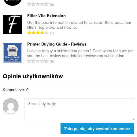
l
C
0
w
i
a
i
c
ł
Filter Vila Extension
t
z
k
Get the best information related to canister filters, aquarium
a
b
filters, top picks, and how to.
o
l
C
a
1
w
i
a
o
i
c
ł
Printer Buying Guide - Reviews
c
t
z
k
e
Looking to buy a sublimation printer? Don't worry then we got
a
b
you the best review and detailed reviews on sublimation
o
n
l
C
a
0
w
:
i
a
o
i
c
ł
c
Opinie użytkowników
t
z
k
e
a
b
o
n
l
a
Komentarze: 0
w
:
i
o
i
c
c
t
z
e
a
b
n
l
a
:
i
o
c
Zaloguj się, aby wysłać komentarz
c
z
e