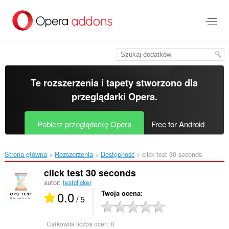
Przenoś
do
treści
strony
Te rozszerzenia i tapety stworzono dla
przeglądarki Opera
.
Pobierz przeglądarkę Opera
Free for Android
Strona główna
Rozszerzenia
Dostępność
click test 30 seconds‎
click test 30 seconds
autor:
testclicker
0.0
Twoja ocena
/ 5
Całkowita liczba ocen:
0