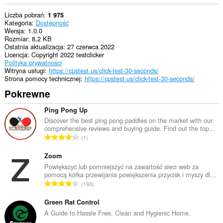
Liczba pobrań
1 975
Kategoria
Dostępność
Wersja
1.0.0
Rozmiar
8,2 KB
Ostatnia aktualizacja
27 czerwca 2022
Licencja
Copyright 2022 testclicker
Polityka prywatności
Witryna usługi
https://cpstest.us/click-test-30-seconds/
Strona pomocy technicznej
https://cpstest.us/click-test-30-seconds/
Pokrewne
Ping Pong Up
Discover the best ping pong paddles on the market with our
comprehensive reviews and buying guide. Find out the top...
C
1
a
ł
Zoom
k
Powiększyć lub pomniejszyć na zawartość sieci web za
pomocą kółka przewijania powiększenia przycisk i myszy dl...
o
C
193
w
a
i
ł
Green Rat Control
t
k
A Guide to Hassle Free, Clean and Hygienic Home.
a
o