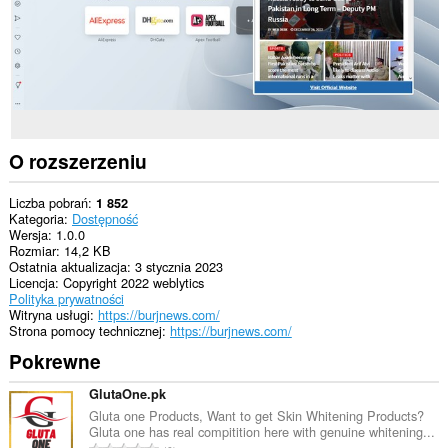
O rozszerzeniu
Liczba pobrań
1 852
Kategoria
Dostępność
Wersja
1.0.0
Rozmiar
14,2 KB
Ostatnia aktualizacja
3 stycznia 2023
Licencja
Copyright 2022 weblytics
Polityka prywatności
Witryna usługi
https://burjnews.com/
Strona pomocy technicznej
https://burjnews.com/
Pokrewne
GlutaOne.pk
Gluta one Products, Want to get Skin Whitening Products?
Gluta one has real compitition here with genuine whitening...