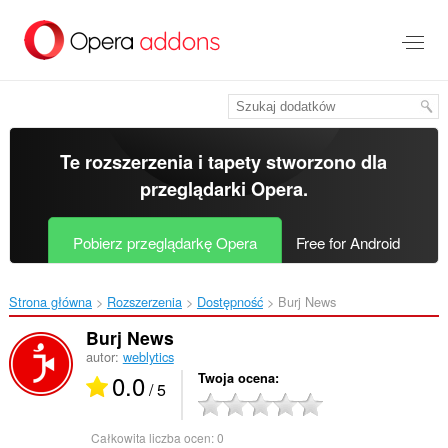
Przenoś
do
treści
strony
Te rozszerzenia i tapety stworzono dla
przeglądarki Opera
.
Pobierz przeglądarkę Opera
Free for Android
Strona główna
Rozszerzenia
Dostępność
Burj News‎
Burj News
autor:
weblytics
0.0
Twoja ocena
/ 5
Całkowita liczba ocen:
0