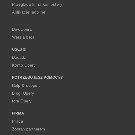
O
Przeglądarki na komputery
p
Aplikacje mobilne
e
r
a
Dev.Opera
Wersja beta
USŁUGI
Dodatki
Konto Opery
POTRZEBUJESZ POMOCY?
Help & support
Blogi Opery
fora Opery
FIRMA
Praca
Zostań partnerem