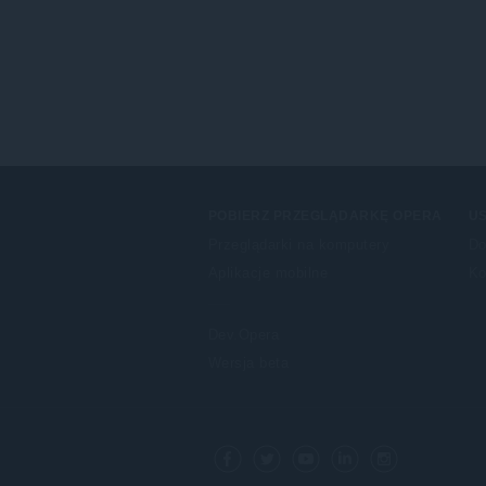
POBIERZ PRZEGLĄDARKĘ OPERA
US
Przeglądarki na komputery
Do
Aplikacje mobilne
Ko
Dev.Opera
Wersja beta
F
o
Facebook
Twitter
Youtube
LinkedIn
Instagram
l
l