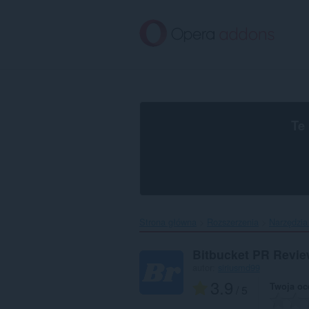
Przenoś
do
treści
strony
Te
Strona główna
Rozszerzenia
Narzędzia
Bitbucket PR Revie
autor:
siriusmd99
3.9
Twoja oc
/ 5