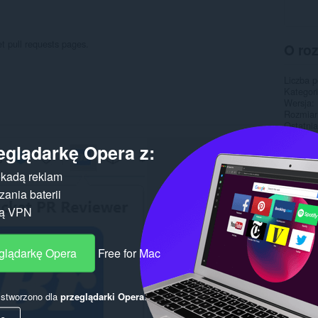
 pull requests pages.
O ro
Liczba 
Kategor
Wersja
Rozmiar
Ostatnia
Licencja
eglądarkę Opera z:
Strona 
Strona 
kadą reklam
Pokr
ania baterii
gą VPN
eglądarkę Opera
Free for Mac
y stworzono dla
przeglądarki Opera
.