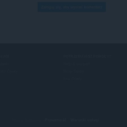
Zaloguj się, aby wysłać komentarz
ŁUGI
POTRZEBUJESZ POMOCY?
datki
Help & support
nto Opery
Blogi Opery
fora Opery
© Opera Software
Prywatność
Warunki usługi