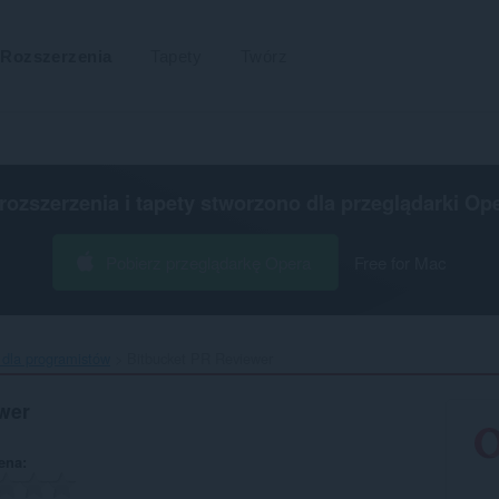
Rozszerzenia
Tapety
Twórz
 rozszerzenia i tapety stworzono dla
przeglądarki Op
Pobierz przeglądarkę Opera
Free for Mac
 dla programistów
Bitbucket PR Reviewer‎
wer
ena