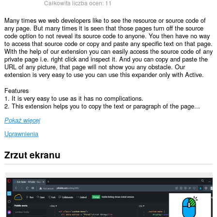
Całkowita liczba ocen:
11
Many times we web developers like to see the resource or source code of
any page. But many times it is seen that those pages turn off the source
code option to not reveal its source code to anyone. You then have no way
to access that source code or copy and paste any specific text on that page.
With the help of our extension you can easily access the source code of any
private page i.e. right click and inspect it. And you can copy and paste the
URL of any picture, that page will not show you any obstacle. Our
extension is very easy to use you can use this expander only with Active.
Features
1. It is very easy to use as it has no complications.
2. This extension helps you to copy the text or paragraph of the page...
Pokaż więcej
Uprawnienia
Zrzut ekranu
To
rozszerzenie
może
uzyskać
dostęp
do
Twoich
danych
na