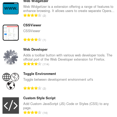
Web Widgetizer
Web Widgetizer is a extension offering a range of features to
enhance browsing. It allows users to create separate Opera...
C
2
a
ł
CSSViewer
k
CSSViewer
o
C
1
w
a
i
ł
Web Developer
t
k
Adds a toolbar button with various web developer tools. The
a
official port of the Web Developer extension for Firefox.
o
l
C
114
w
i
a
i
c
ł
Toggle Environment
t
z
k
Toggle between development environment url's
a
b
o
l
C
a
2
w
i
a
o
i
c
ł
Custom Style Script
c
t
z
k
e
Add Custom JavaScript (JS) Code or Styles (CSS) to any
a
b
page.
o
n
l
C
a
14
w
:
i