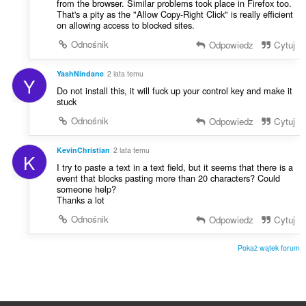
from the browser. Similar problems took place in Firefox too.
That's a pity as the "Allow Copy-Right Click" is really efficient
on allowing access to blocked sites.
Odnośnik
Odpowiedz
Cytuj
YashNindane
2 lata temu
Y
Do not install this, it will fuck up your control key and make it
stuck
Odnośnik
Odpowiedz
Cytuj
KevinChristian
2 lata temu
K
I try to paste a text in a text field, but it seems that there is a
event that blocks pasting more than 20 characters? Could
someone help?
Thanks a lot
Odnośnik
Odpowiedz
Cytuj
Pokaż wątek forum