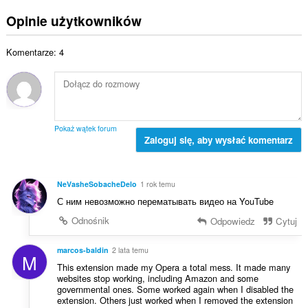
a
o
i
c
ł
c
Opinie użytkowników
t
z
k
e
a
b
o
n
l
a
Komentarze: 4
w
:
i
o
i
c
c
t
z
e
a
b
n
l
a
:
i
o
Pokaż wątek forum
c
Zaloguj się, aby wysłać komentarz
c
z
e
b
n
a
:
NeVasheSobacheDelo
1 rok temu
o
С ним невозможно перематывать видео на YouTube
c
e
Odnośnik
Odpowiedz
Cytuj
n
:
marcos-baldin
2 lata temu
M
This extension made my Opera a total mess. It made many
websites stop working, including Amazon and some
governmental ones. Some worked again when I disabled the
extension. Others just worked when I removed the extension