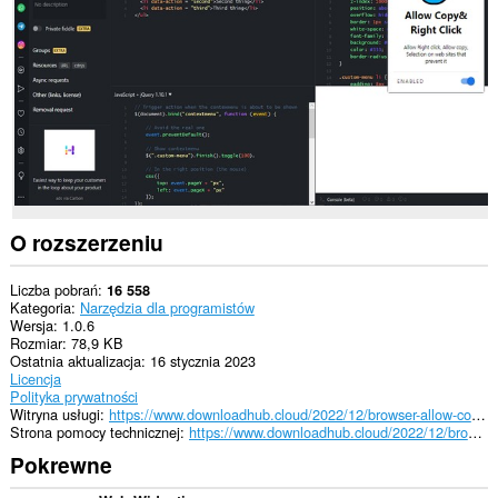
wszystkich
witrynach.
To
rozszerzenie
może
uzyskać
dostęp
do
kart
i
Twojej
aktywności.
O rozszerzeniu
Liczba pobrań
16 558
Kategoria
Narzędzia dla programistów
Wersja
1.0.6
Rozmiar
78,9 KB
Ostatnia aktualizacja
16 stycznia 2023
Licencja
Polityka prywatności
Witryna usługi
https://www.downloadhub.cloud/2022/12/browser-allow-copy-right-click.html
Strona pomocy technicznej
https://www.downloadhub.cloud/2022/12/browser-allow-copy-right-click.html
Pokrewne