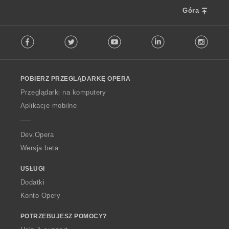
Góra
F
Facebook
Twitter
Youtube
LinkedIn
Instag
o
l
l
o
POBIERZ PRZEGLĄDARKĘ OPERA
w
O
Przeglądarki na komputery
p
Aplikacje mobilne
e
r
a
Dev.Opera
Wersja beta
USŁUGI
Dodatki
Konto Opery
POTRZEBUJESZ POMOCY?