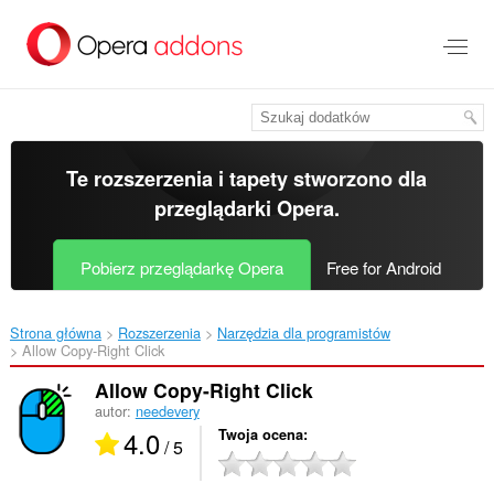
Przenoś
do
treści
strony
Te rozszerzenia i tapety stworzono dla
przeglądarki Opera
.
Pobierz przeglądarkę Opera
Free for Android
Strona główna
Rozszerzenia
Narzędzia dla programistów
Allow Copy-Right Click‎
Allow Copy-Right Click
autor:
needevery
4.0
Twoja ocena
/ 5