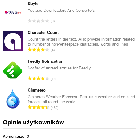
ł
Dbyte
k
Youtube Downloaders And Converters
o
C
0
w
a
i
ł
Character Count
t
k
Count the letters in the text. Also provide information related
a
to number of non-whitespace characters, words and lines
o
l
C
4
w
i
a
i
c
ł
Feedly Notification
t
z
k
Notifier of unread articles for Feedly.
a
b
o
l
C
a
15
w
i
a
o
i
c
ł
Gismeteo
c
t
z
k
e
Gismeteo Weather Forecast. Real time weather and detailed
a
b
forecast all round the world
o
n
l
C
a
460
w
:
i
a
o
i
c
ł
c
Opinie użytkowników
t
z
k
e
a
b
o
n
l
a
Komentarze: 0
w
: