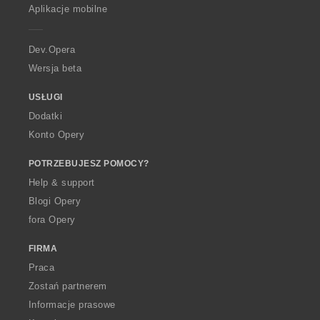
p
Aplikacje mobilne
e
r
a
Dev.Opera
Wersja beta
USŁUGI
Dodatki
Konto Opery
POTRZEBUJESZ POMOCY?
Help & support
Blogi Opery
fora Opery
FIRMA
Praca
Zostań partnerem
Informacje prasowe