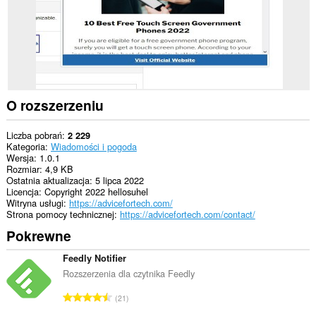
O rozszerzeniu
Liczba pobrań
2 229
Kategoria
Wiadomości i pogoda
Wersja
1.0.1
Rozmiar
4,9 KB
Ostatnia aktualizacja
5 lipca 2022
Licencja
Copyright 2022 hellosuhel
Witryna usługi
https://advicefortech.com/
Strona pomocy technicznej
https://advicefortech.com/contact/
Pokrewne
Feedly Notifier
Rozszerzenia dla czytnika Feedly
C
21
a