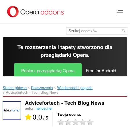
Przenoś
do
treści
strony
Te rozszerzenia i tapety stworzono dla
przeglądarki Opera
.
Pobierz przeglądarkę Opera
Free for Android
Strona główna
Rozszerzenia
Wiadomości i pogoda
Advicefortech - Tech Blog News‎
Advicefortech - Tech Blog News
autor:
hellosuhel
0.0
Twoja ocena
/ 5