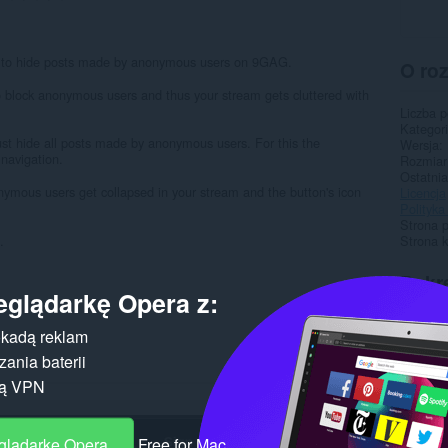
ou to hide posts made by anonymous users on 9GAG.
O ro
e to block anonymous users and thus your stream gets cluttered with
Liczba 
Kategor
just hide all posts made by anonymous users. For this the
Wersja
navigation.
Rozmiar
Ostatnia
nymous users get collapsed in your stream and the button's icon
Licencja
Polityka
Strona 
.
Strona 
Pokr
eglądarkę Opera z:
kadą reklam
ania baterii
gą VPN
eglądarkę Opera
Free for Mac