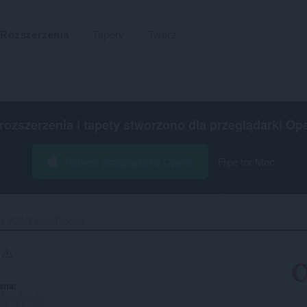
Rozszerzenia
Tapety
Twórz
 rozszerzenia i tapety stworzono dla
przeglądarki Op
Pobierz przeglądarkę Opera
Free for Mac
9GAG AnonBlocker‎
r
ena