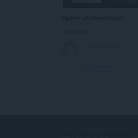
Opinie użytkowników
Komentarze: 0
Pokaż wątek forum
POBIERZ PRZEGLĄDARKĘ OPERA
US
Przeglądarki na komputery
Do