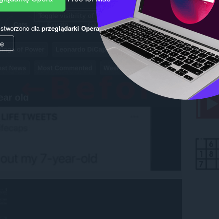
y stworzono dla
przeglądarki Opera
.
ie