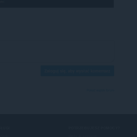
Zaloguj się, aby wysłać komentarz
Pokaż wątek forum
ŁUGI
POTRZEBUJESZ POMOCY?
datki
Help & support