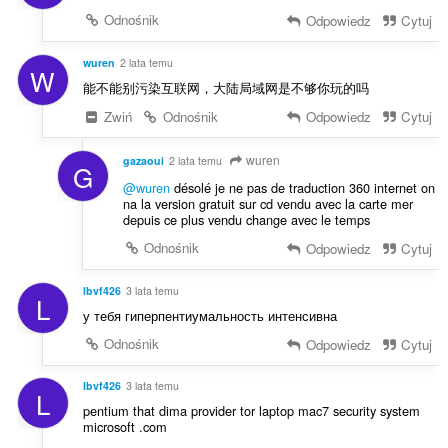
Odnośnik
Odpowiedz
Cytuj
wuren
2 lata temu
W
能不能别污染互联网，大陆局域网是不够你玩的吗
Zwiń
Odnośnik
Odpowiedz
Cytuj
wuren
gazaoui
2 lata temu
G
@wuren
désolé je ne pas de traduction 360 internet on
na la version gratuit sur cd vendu avec la carte mer
depuis ce plus vendu change avec le temps
Odnośnik
Odpowiedz
Cytuj
lbvf426
3 lata temu
L
у тебя гиперпентиумальность интенсивна
Odnośnik
Odpowiedz
Cytuj
lbvf426
3 lata temu
L
pentium that dima provider tor laptop mac7 security system
microsoft .com