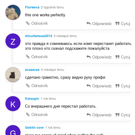
n
a
:
Fiorwena
2 tygodnie temu
o
this one works perfectly
c
e
Odnośnik
Odpowiedz
Cytuj
n
:
ztinullamusa2014
3 miesiące temu
Z
это правда я сомневаюсь если комп перестанет работать
это плохо кто скачал подскажите пожалуйста
Odnośnik
Odpowiedz
Cytuj
zusazusa
4 miesiące temu
сделано грамотно, сразу видно руку профи
Odnośnik
Odpowiedz
Cytuj
Katsygin
1 rok temu
K
Со вчерашнего дня перестал работать.
Odnośnik
Odpowiedz
Cytuj
Goblin-core
1 rok temu
G
gives me peace of mind when surfing the web