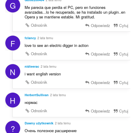
G
Me parecia que perdia el PC, pero en funciones
avanzadas...lo he recuperado, se ha instalado un plugin..en
Opera y se mantiene estable. Mi gratitud.
Odnośnik
Odpowiedz
Cytuj
fclancy
2 lata temu
F
love to see an electric digger in action
Odnośnik
Odpowiedz
Cytuj
nidteerac
2 lata temu
N
i want english version
Odnośnik
Odpowiedz
Cytuj
HerbertSullivan
2 lata temu
H
нормас
Odnośnik
Odpowiedz
Cytuj
Dawny użytkownik
2 lata temu
?
Очень полезное расширение