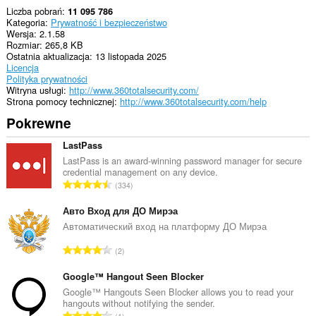
system
Liczba pobrań
11 095 786
tray.
Kategoria
Prywatność i bezpieczeństwo
Wersja
2.1.58
To
Rozmiar
265,8 KB
rozszerzenie
Ostatnia aktualizacja
13 listopada 2025
może
Licencja
uzyskać
Polityka prywatności
dostęp
Witryna usługi
http://www.360totalsecurity.com/
do
Strona pomocy technicznej
http://www.360totalsecurity.com/help
kart
i
Pokrewne
Twojej
aktywności.
LastPass
LastPass is an award-winning password manager for secure
credential management on any device.
C
334
a
ł
Авто Вход для ДО Мирэа
k
Автоматический вход на платформу ДО Мирэа
o
C
2
w
a
i
ł
Google™ Hangout Seen Blocker
t
k
Google™ Hangouts Seen Blocker allows you to read your
a
hangouts without notifying the sender.
o
l
C