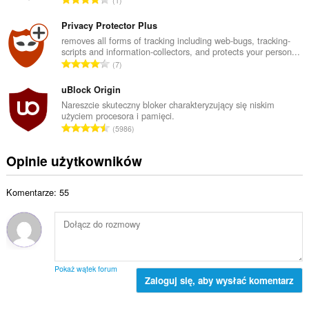
1
w
i
a
i
c
ł
Privacy Protector Plus
t
z
k
removes all forms of tracking including web-bugs, tracking-
a
b
scripts and information-collectors, and protects your person...
o
l
C
a
7
w
i
a
o
i
c
ł
uBlock Origin
c
t
z
k
e
Nareszcie skuteczny bloker charakteryzujący się niskim
a
b
użyciem procesora i pamięci.
o
n
l
C
a
5986
w
:
i
a
o
i
c
ł
c
Opinie użytkowników
t
z
k
e
a
b
o
n
l
a
Komentarze: 55
w
:
i
o
i
c
c
t
z
e
a
b
n
l
a
:
i
o
Pokaż wątek forum
c
Zaloguj się, aby wysłać komentarz
c
z
e
b