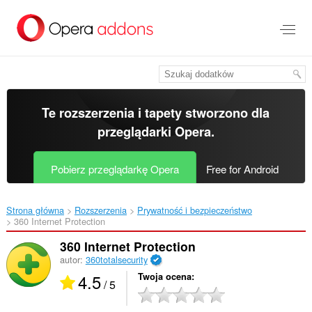
Przenoś
do
treści
strony
Te rozszerzenia i tapety stworzono dla
przeglądarki Opera
.
Pobierz przeglądarkę Opera
Free for Android
Strona główna
Rozszerzenia
Prywatność i bezpieczeństwo
360 Internet Protection‎
360 Internet Protection
autor:
360totalsecurity
4.5
Twoja ocena
/ 5