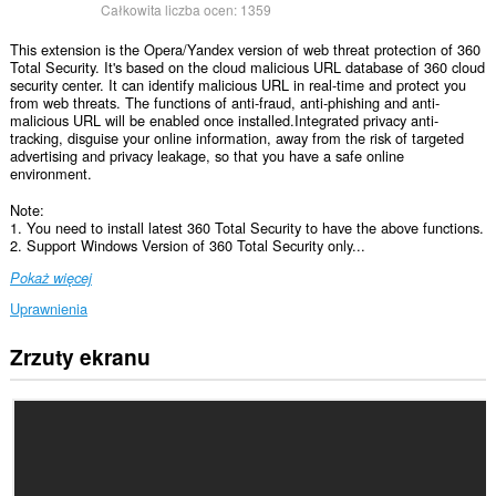
Całkowita liczba ocen:
1359
This extension is the Opera/Yandex version of web threat protection of 360
Total Security. It's based on the cloud malicious URL database of 360 cloud
security center. It can identify malicious URL in real-time and protect you
from web threats. The functions of anti-fraud, anti-phishing and anti-
malicious URL will be enabled once installed.Integrated privacy anti-
tracking, disguise your online information, away from the risk of targeted
advertising and privacy leakage, so that you have a safe online
environment.
Note:
1. You need to install latest 360 Total Security to have the above functions.
2. Support Windows Version of 360 Total Security only...
Pokaż więcej
Uprawnienia
Zrzuty ekranu
To
rozszerzenie
może
uzyskać
dostęp
do
Twoich
danych