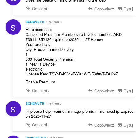
Odnośnik
Odpowiedz
Cytuj
SONGVUTH
1 rok temu
S
Hi! please help
Cancelled Premium Membership Invoice number: AKD-
736114852120Expires on2025-11-27 Renew
Your products
Qty. Product name Delivery
1
360 Total Security Premium
1 Year (1 Device)
electronic
License Key: TSY2B-KC49F-YX4WE-RW89T-FAK9Z
Enable Premium
Odnośnik
Odpowiedz
Cytuj
SONGVUTH
1 rok temu
S
Hi please help i cannot manage premium membeship Expires
on 2025-11-27
Odnośnik
Odpowiedz
Cytuj
Guille200464
2 lata temu