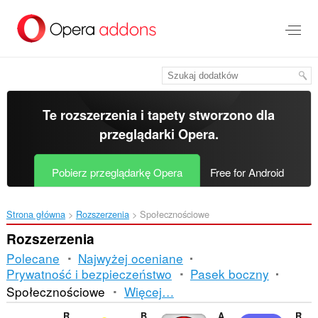
Przenoś
do
treści
strony
Te rozszerzenia i tapety stworzono dla
przeglądarki Opera
.
Pobierz przeglądarkę Opera
Free for Android
Strona główna
Rozszerzenia
Społecznościowe
Rozszerzenia
Polecane
Najwyżej oceniane
Prywatność i bezpieczeństwo
Pasek boczny
Sortowanie
Społecznościowe
Więcej…
i
Ripple Tool
Better Drive Chat
Advanced Profanity Filter
Remark