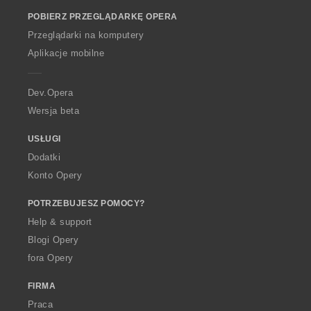
a
a
a
a
o
:
:
:
:
o
o
o
o
POBIERZ PRZEGLĄDARKĘ OPERA
w
c
c
c
c
O
Przeglądarki na komputery
e
e
e
e
p
Aplikacje mobilne
n
n
n
n
e
:
:
:
:
r
a
Dev.Opera
Wersja beta
USŁUGI
Dodatki
Konto Opery
POTRZEBUJESZ POMOCY?
Help & support
Blogi Opery
fora Opery
FIRMA
Praca