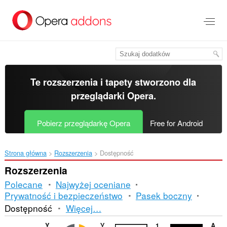
Przenoś
do
treści
strony
Te rozszerzenia i tapety stworzono dla
przeglądarki Opera
.
Pobierz przeglądarkę Opera
Free for Android
Strona główna
Rozszerzenia
Dostępność
Rozszerzenia
Polecane
Najwyżej oceniane
Prywatność i bezpieczeństwo
Pasek boczny
Sortowanie
Dostępność
Więcej…
i
YouTube Like-Dislike Shortcut
Улучшения Яндекс Музыки
123Football Focus
Anime Pahe Info