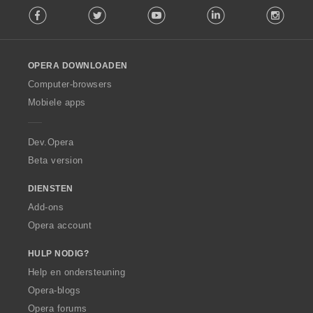
Facebook
Twitter
Youtube
LinkedIn
Instag
o
l
l
o
OPERA DOWNLOADEN
w
O
Computer-browsers
p
Mobiele apps
e
r
a
Dev.Opera
Beta version
DIENSTEN
Add-ons
Opera account
HULP NODIG?
Help en ondersteuning
Opera-blogs
Opera forums