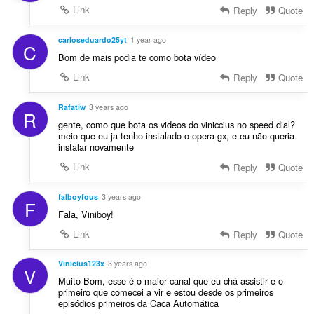
Link
Reply
Quote
carloseduardo25yt
1 year ago
C
Bom de mais podia te como bota vídeo
Link
Reply
Quote
Rafatiw
3 years ago
R
gente, como que bota os videos do viniccius no speed dial?
meio que eu ja tenho instalado o opera gx, e eu não queria
instalar novamente
Link
Reply
Quote
falboyfous
3 years ago
F
Fala, Viniboy!
Link
Reply
Quote
Vinicius123x
3 years ago
V
Muito Bom, esse é o maior canal que eu chá assistir e o
primeiro que comecei a vir e estou desde os primeiros
episódios primeiros da Caca Automática