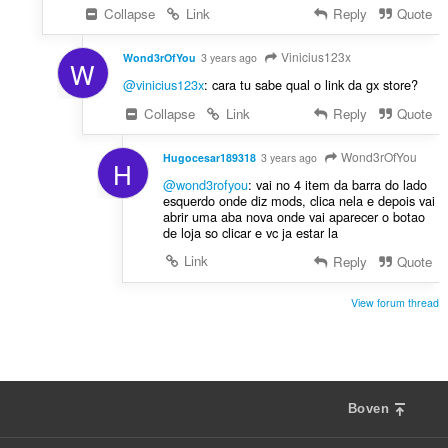
Collapse
Link
Reply
Quote
Vinicius123x
Wond3rOfYou
3 years ago
W
@vinicius123x
: cara tu sabe qual o link da gx store?
Collapse
Link
Reply
Quote
Wond3rOfYou
Hugocesar189318
3 years ago
H
@wond3rofyou
: vai no 4 item da barra do lado
esquerdo onde diz mods, clica nela e depois vai
abrir uma aba nova onde vai aparecer o botao
de loja so clicar e vc ja estar la
Link
Reply
Quote
View forum thread
Boven
F