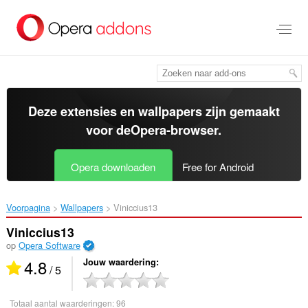
Naar
tekst
springen
Deze extensies en wallpapers zijn gemaakt
voor de
Opera-browser
.
Opera downloaden
Free for Android
Voorpagina
Wallpapers
Viniccius13‎
Viniccius13
op
Opera Software
4.8
Jouw waardering
/ 5
Totaal aantal waarderingen:
96