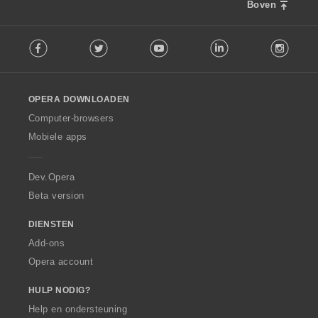
Boven
F
Facebook
Twitter
Youtube
LinkedIn
Instag
o
l
l
o
OPERA DOWNLOADEN
w
O
Computer-browsers
p
Mobiele apps
e
r
a
Dev.Opera
Beta version
DIENSTEN
Add-ons
Opera account
HULP NODIG?
Help en ondersteuning