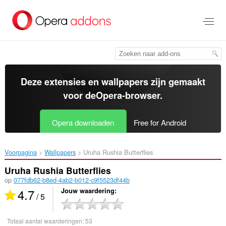
Naar
tekst
springen
Deze extensies en wallpapers zijn gemaakt
voor de
Opera-browser
.
Opera downloaden
Free for Android
Voorpagina
Wallpapers
Uruha Rushia Butterflies‎
Uruha Rushia Butterflies
op
077fdb62-b8ed-4ab2-b012-c9f5523df44b
4.7
Jouw waardering
/ 5
Totaal aantal waarderingen:
53