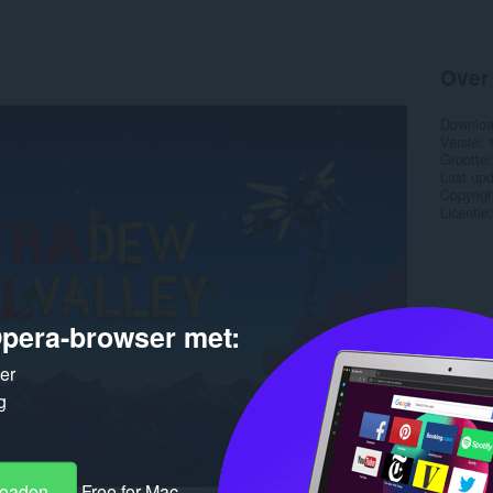
Over
Downlo
Versie
Grootte
Last up
Copyrigh
Licentie
pera-browser met:
ker
g
loaden
Free for Mac