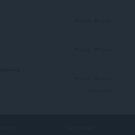
Reply
Quote
Reply
Quote
 the morning
Reply
Quote
View forum thread
IENSTEN
HULP NODIG?