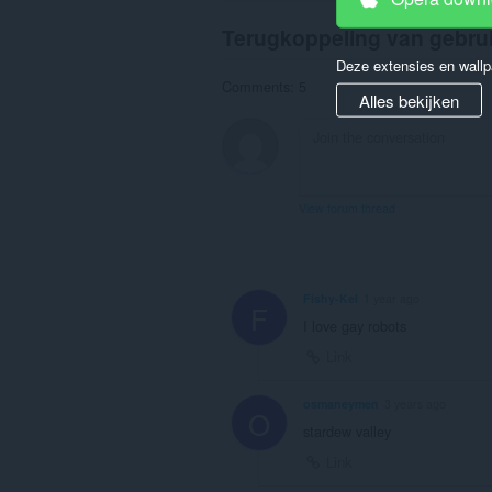
Terugkoppeling van gebru
Deze extensies en wallp
Comments: 5
Alles bekijken
View forum thread
Fishy-Kel
1 year ago
F
I love gay robots
Link
osmaneymen
3 years ago
O
stardew valley
Link