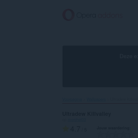
Naar
tekst
springen
Deze e
Voorpagina
Wallpapers
Ultradew Killvall
Ultradew Killvalley
op
morchel03
4.7
Jouw waardering
/ 5