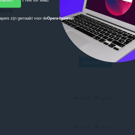
ikers
apers zijn gemaakt voor de
Opera-browser
.
Log in to post
Reply
Quote
Reply
Quote