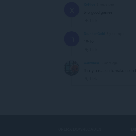
XoKiyu
3 years ago
X
two good games
Link
DrunkenGold
3 years ago
D
10/10
Link
Carzdroid
3 years ago
finally a reason to wake up in
Link
OPERA DOWNLOADEN
D