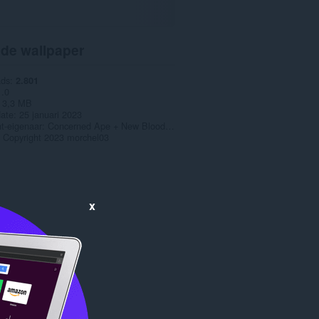
 de wallpaper
ads
2.801
1.0
3,3 MB
date
25 januari 2023
t-eigenaar
Concerned Ape + New Blood Interactive
Copyright 2023 morchel03
x