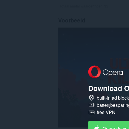
Totaal aantal waarderingen:
32
Voorbeeld
Download O
built-in ad bloc
batterijbesparin
free VPN
Opera down