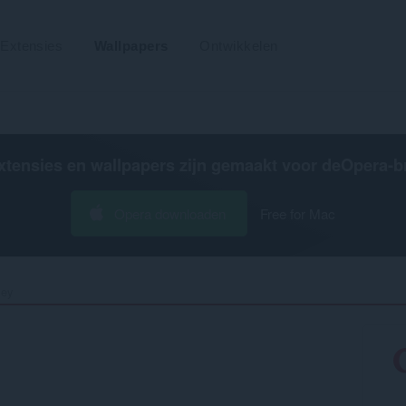
Extensies
Wallpapers
Ontwikkelen
xtensies en wallpapers zijn gemaakt voor de
Opera-b
Opera downloaden
Free for Mac
ey‎