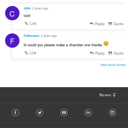
c0lin
2 years ago
C
cool
Link
Reply
Quote
Fallentaco
3 years ago
F
hi could you please make a chamber one thanks
Link
Reply
Quote
View forum thread
Boven
F
Facebook
Twitter
Youtube
LinkedIn
Instag
o
l
l