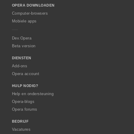
o
OPERA DOWNLOADEN
w
O
Computer-browsers
p
Mobiele apps
e
r
a
Dev.Opera
Beta version
DIENSTEN
Add-ons
Opera account
HULP NODIG?
Help en ondersteuning
Opera-blogs
Opera forums
BEDRIJF
Vacatures