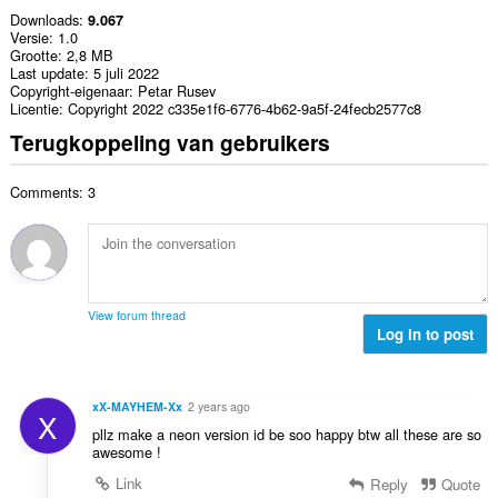
Downloads
9.067
Versie
1.0
Grootte
2,8 MB
Last update
5 juli 2022
Copyright-eigenaar
Petar Rusev
Licentie
Copyright 2022 c335e1f6-6776-4b62-9a5f-24fecb2577c8
Terugkoppeling van gebruikers
Comments: 3
View forum thread
Log in to post
xX-MAYHEM-Xx
2 years ago
X
pllz make a neon version id be soo happy btw all these are so
awesome !
Link
Reply
Quote