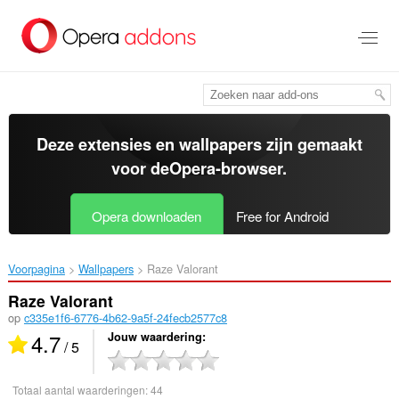
Naar
tekst
springen
Deze extensies en wallpapers zijn gemaakt
voor de
Opera-browser
.
Opera downloaden
Free for Android
Voorpagina
Wallpapers
Raze Valorant‎
Raze Valorant
op
c335e1f6-6776-4b62-9a5f-24fecb2577c8
4.7
Jouw waardering
/ 5
Totaal aantal waarderingen:
44