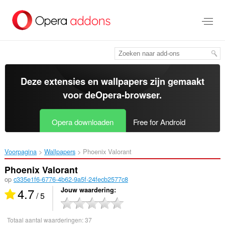
Naar
tekst
springen
Deze extensies en wallpapers zijn gemaakt
voor de
Opera-browser
.
Opera downloaden
Free for Android
Voorpagina
Wallpapers
Phoenix Valorant‎
Phoenix Valorant
op
c335e1f6-6776-4b62-9a5f-24fecb2577c8
4.7
Jouw waardering
/ 5
Totaal aantal waarderingen:
37