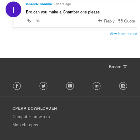
ishan3-1sharma
2 years ago
I
Bro can you make a Chamber one please
Link
Reply
Quote
View forum thread
Boven
F
Facebook
Twitter
Youtube
LinkedIn
Instag
o
l
l
o
OPERA DOWNLOADEN
w
O
Computer-browsers
p
Mobiele apps
e
r