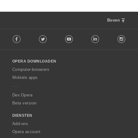
Boven
F
Facebook
Twitter
Youtube
LinkedIn
Instag
o
l
l
o
OPERA DOWNLOADEN
w
O
Computer-browsers
p
Mobiele apps
e
r
a
Dev.Opera
Beta version
DIENSTEN
Add-ons
Opera account