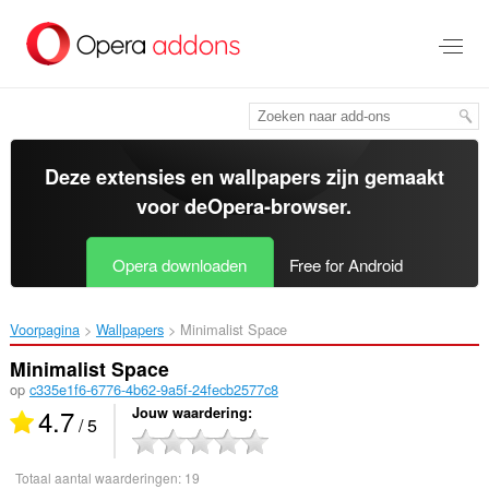
Naar
tekst
springen
Deze extensies en wallpapers zijn gemaakt
voor de
Opera-browser
.
Opera downloaden
Free for Android
Voorpagina
Wallpapers
Minimalist Space‎
Minimalist Space
op
c335e1f6-6776-4b62-9a5f-24fecb2577c8
4.7
Jouw waardering
/ 5
Totaal aantal waarderingen:
19