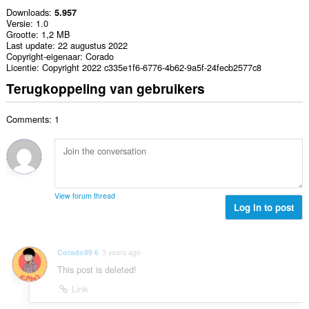
Downloads
5.957
Versie
1.0
Grootte
1,2 MB
Last update
22 augustus 2022
Copyright-eigenaar
Corado
Licentie
Copyright 2022 c335e1f6-6776-4b62-9a5f-24fecb2577c8
Terugkoppeling van gebruikers
Comments: 1
View forum thread
Log in to post
Corado99 6
3 years ago
This post is deleted!
Link