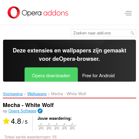
Naar
tekst
springen
Deze extensies en wallpapers zijn gemaakt
voor de
Opera-browser
.
Opera downloaden
Free for Android
Voorpagina
Wallpapers
Mecha - White Wolf‎
Mecha - White Wolf
op
Opera Software
4.8
Jouw waardering
/ 5
Totaal aantal waarderingen:
55