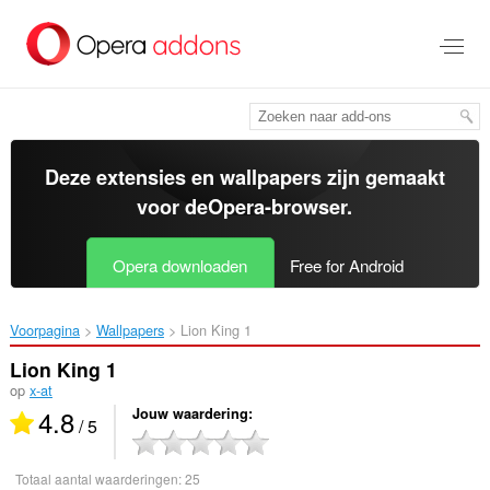
Naar
tekst
springen
Deze extensies en wallpapers zijn gemaakt
voor de
Opera-browser
.
Opera downloaden
Free for Android
Voorpagina
Wallpapers
Lion King 1‎
Lion King 1
op
x-at
4.8
Jouw waardering
/ 5
Totaal aantal waarderingen:
25