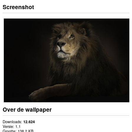
Screenshot
Over de wallpaper
Downloads
12.624
Versie
1.1
Grootte
138,2 KB