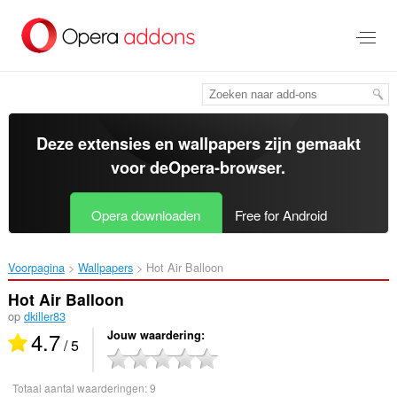
Naar
tekst
springen
Deze extensies en wallpapers zijn gemaakt
voor de
Opera-browser
.
Opera downloaden
Free for Android
Voorpagina
Wallpapers
Hot Air Balloon‎
Hot Air Balloon
op
dkiller83
4.7
Jouw waardering
/ 5
Totaal aantal waarderingen:
9