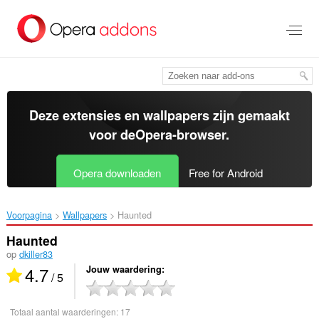
Naar
tekst
springen
Deze extensies en wallpapers zijn gemaakt
voor de
Opera-browser
.
Opera downloaden
Free for Android
Voorpagina
Wallpapers
Haunted‎
Haunted
op
dkiller83
4.7
Jouw waardering
/ 5
Totaal aantal waarderingen:
17