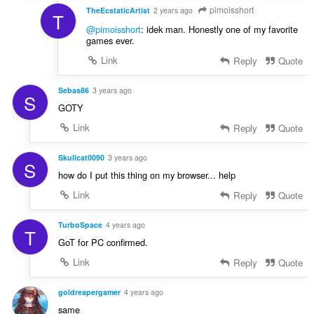
pimoisshort
TheEcstaticArtist
2 years ago
T
@pimoisshort
: idek man. Honestly one of my favorite
games ever.
Link
Reply
Quote
Sebas86
3 years ago
S
GOTY
Link
Reply
Quote
Skullcat0090
3 years ago
S
how do I put this thing on my browser... help
Link
Reply
Quote
TurboSpace
4 years ago
T
GoT for PC confirmed.
Link
Reply
Quote
goldreapergamer
4 years ago
same