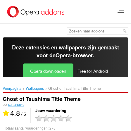
Naar
tekst
springen
Deze extensies en wallpapers zijn gemaakt
voor de
Opera-browser
.
Opera downloaden
Free for Android
Voorpagina
Wallpapers
Ghost of Tsushima Title Theme‎
Ghost of Tsushima Title Theme
op
sultanovic
4.8
Jouw waardering
/ 5
Totaal aantal waarderingen:
278