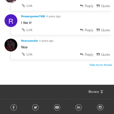
Link
Reply
Quote
Rowangames7488
4 years ago
R
I like it!
Link
Reply
Quote
Nexcustodis
4 years ago
Nice
Link
Reply
Quote
View forum thread
Boven
F
Facebook
Twitter
Youtube
LinkedIn
Instag
o
l