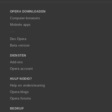
l
o
OPERA DOWNLOADEN
w
O
Computer-browsers
p
Mobiele apps
e
r
a
Dev.Opera
Beta version
DIENSTEN
Add-ons
Opera account
HULP NODIG?
Help en ondersteuning
Opera-blogs
Opera forums
BEDRIJF