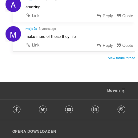
A
amazing
Link
Reply
Quote
mojo2a
3 years ago
M
make more of these they fire
Link
Reply
Quote
View forum thread
Boven
F
Facebook
Twitter
Youtube
LinkedIn
Instag
o
l
l
o
OPERA DOWNLOADEN
w