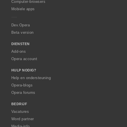
O
Computer-browsers
p
Mobiele apps
e
r
a
Dev.Opera
Beta version
DIENSTEN
Add-ons
Opera account
HULP NODIG?
Help en ondersteuning
Opera-blogs
Opera forums
BEDRIJF
Vacatures
Word partner
Media-info