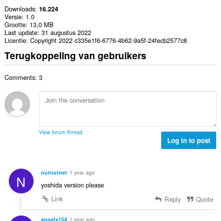
Downloads
16.224
Versie
1.0
Grootte
13,0 MB
Last update
31 augustus 2022
Licentie
Copyright 2022 c335e1f6-6776-4b62-9a5f-24fecb2577c8
Terugkoppeling van gebruikers
Comments: 3
View forum thread
Log in to post
nutnotnet
1 year ago
N
yoshida version please
Link
Reply
Quote
angelx154
1 year ago