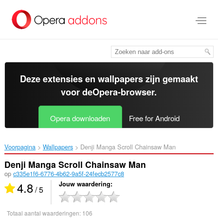
Naar
tekst
springen
Deze extensies en wallpapers zijn gemaakt
voor de
Opera-browser
.
Opera downloaden
Free for Android
Voorpagina
Wallpapers
Denji Manga Scroll Chainsaw Man‎
Denji Manga Scroll Chainsaw Man
op
c335e1f6-6776-4b62-9a5f-24fecb2577c8
4.8
Jouw waardering
/ 5
Totaal aantal waarderingen:
106