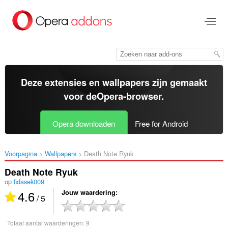
Naar
tekst
springen
Deze extensies en wallpapers zijn gemaakt
voor de
Opera-browser
.
Opera downloaden
Free for Android
Voorpagina
Wallpapers
Death Note Ryuk‎
Death Note Ryuk
op
fidasek009
4.6
Jouw waardering
/ 5
Totaal aantal waarderingen:
9