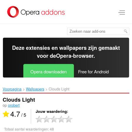
Naar
tekst
springen
Deze extensies en wallpapers zijn gemaakt
voor de
Opera-browser
.
Opera downloaden
Free for Android
Voorpagina
Wallpapers
Clouds Light‎
Clouds Light
op
orobert
4.7
Jouw waardering
/ 5
Totaal aantal waarderingen:
48