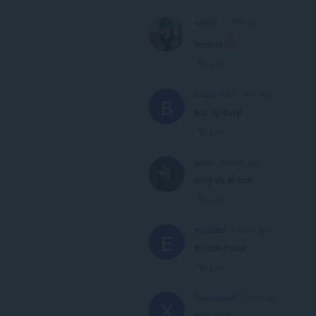
Letiyh
1 year ago
incrivel
Link
bruh2412
2 years ago
B
bro op denji
Link
pochi
2 years ago
omg es el csm
Link
epik2906
2 years ago
E
bu çok havalı
Link
XsantblazX
2 years ago
X
cool cool