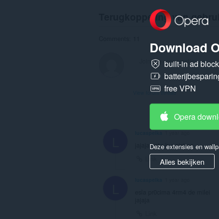
Terugkoppeling van gebru
Comments: 11
Download O
built-in ad bloc
batterijbesparin
free VPN
View forum thread
Opera down
lucaspelka
1 year ago
L
jajaja esta buenisimo
Deze extensies en wallp
Link
Alles bekijken
lucaspelka
1 year ago
L
esla pr0cima 4rm4 de milei
jajaja
Link