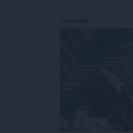
Totaal aantal waarderingen:
323
Voorbeeld