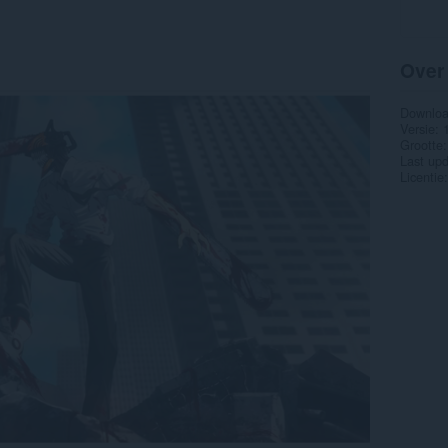
Over
Downlo
Versie
Grootte
Last up
Licentie