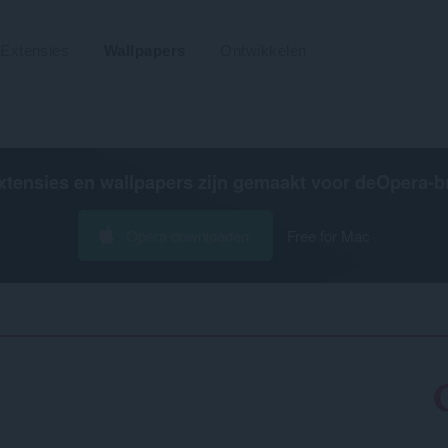
Extensies
Wallpapers
Ontwikkelen
xtensies en wallpapers zijn gemaakt voor de
Opera-b
Opera downloaden
Free for Mac