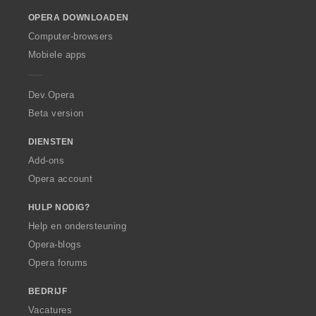
o
OPERA DOWNLOADEN
w
O
Computer-browsers
p
Mobiele apps
e
r
a
Dev.Opera
Beta version
DIENSTEN
Add-ons
Opera account
HULP NODIG?
Help en ondersteuning
Opera-blogs
Opera forums
BEDRIJF
Vacatures