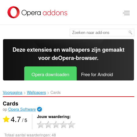
Naar
tekst
springen
Deze extensies en wallpapers zijn gemaakt
voor de
Opera-browser
.
Opera downloaden
Free for Android
Voorpagina
Wallpapers
Cards‎
Cards
op
Opera Software
4.7
Jouw waardering
/ 5
Totaal aantal waarderingen:
48