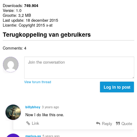
Downloads
749.904
Versie
1.0
Grootte
3,2 MB
Last update
18 december 2015
Licentie
Copyright 2015 x-at
Terugkoppeling van gebruikers
Comments: 4
View forum thread
Log in to post
billybhoy
3 years ago
Now I do like this one.
Link
Reply
Quote
marius-ss
5 years ago