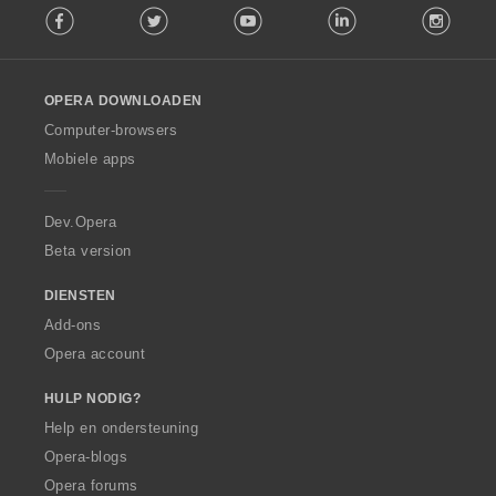
Facebook
Twitter
Youtube
LinkedIn
Instag
o
l
l
o
OPERA DOWNLOADEN
w
O
Computer-browsers
p
Mobiele apps
e
r
a
Dev.Opera
Beta version
DIENSTEN
Add-ons
Opera account
HULP NODIG?
Help en ondersteuning
Opera-blogs
Opera forums