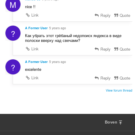
M
nice !!
Link
Reply
Quote
A Former User
5 years ago
?
Как убрать этот грёбаный недопоиск яндекса в виде
полоски вверху над свечами?
Link
Reply
Quote
A Former User
5 years ago
?
excelente
Link
Reply
Quote
View forum thread
Boven
F