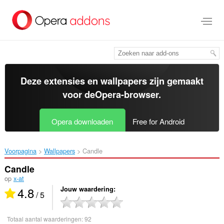
Naar
tekst
springen
Deze extensies en wallpapers zijn gemaakt
voor de
Opera-browser
.
Opera downloaden
Free for Android
Voorpagina
Wallpapers
Candle‎
Candle
op
x-at
4.8
Jouw waardering
/ 5
Totaal aantal waarderingen:
92