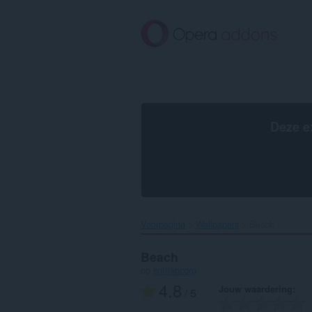
Naar
tekst
springen
Deze e
Voorpagina
Wallpapers
Beach‎
Beach
op
softlabcorp
4.8
Jouw waardering
/ 5