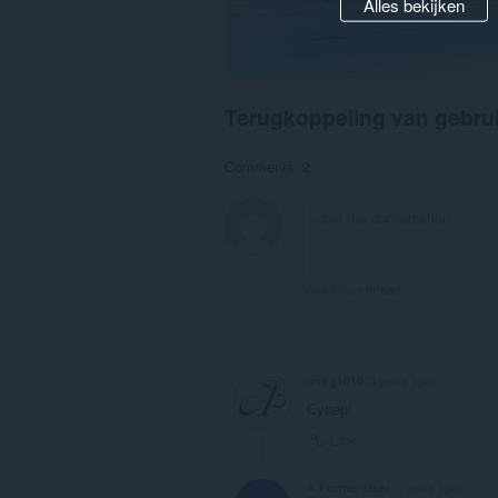
Alles bekijken
Terugkoppeling van gebru
Comments: 2
View forum thread
andg1010
5 years ago
Супер!
Link
A Former User
7 years ago