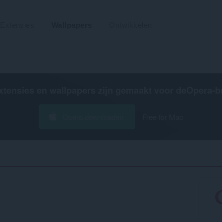
Extensies
Wallpapers
Ontwikkelen
xtensies en wallpapers zijn gemaakt voor de
Opera-b
Opera downloaden
Free for Mac