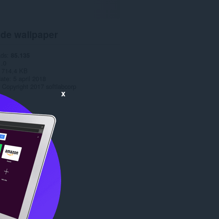
 de wallpaper
ads
85.135
1.0
714,4 KB
date
5 april 2018
Copyright 2017 softlabcorp
x