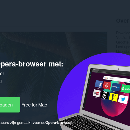
Over
Downlo
Versie
Grootte
Last up
Licentie
pera-browser met:
ker
g
loaden
Free for Mac
apers zijn gemaakt voor de
Opera-browser
.