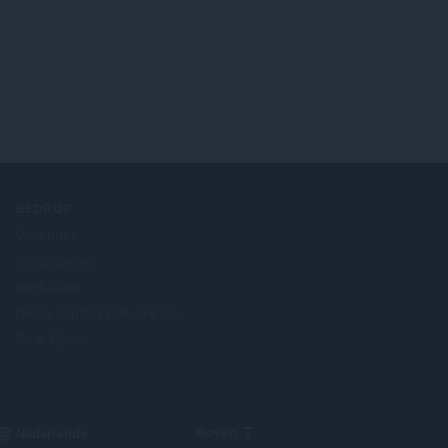
BEDRIJF
Vacatures
Word partner
Media-info
Neem contact met ons op
Over Opera
Select
Boven