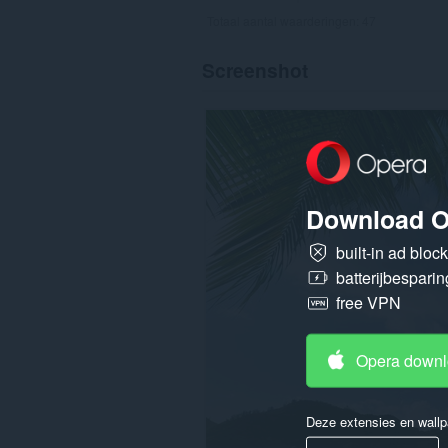
Totaal aantal waarderingen:
47
Screenshot
Download O
built-in ad bloc
batterijbesparin
free VPN
Opera down
Deze extensies en wallp