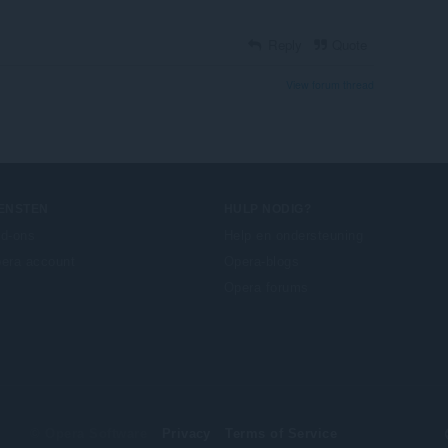
Reply
Quote
View forum thread
IENSTEN
HULP NODIG?
d-ons
Help en ondersteuning
era account
Opera-blogs
Opera forums
© Opera Software
Privacy
Terms of Service