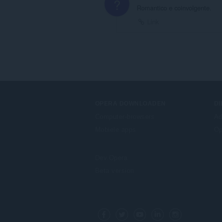
?
Romantico e coinvolgente.
Link
OPERA DOWNLOADEN
D
Computer-browsers
Ad
Mobiele apps
Op
Dev.Opera
Beta version
F
o
Facebook
Twitter
Youtube
LinkedIn
Instagram
l