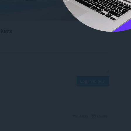
ikers
Log in to post
Reply
Quote