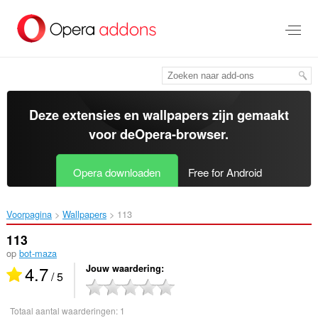
Naar
tekst
springen
Deze extensies en wallpapers zijn gemaakt
voor de
Opera-browser
.
Opera downloaden
Free for Android
Voorpagina
Wallpapers
113‎
113
op
bot-maza
4.7
Jouw waardering
/ 5
Totaal aantal waarderingen:
1