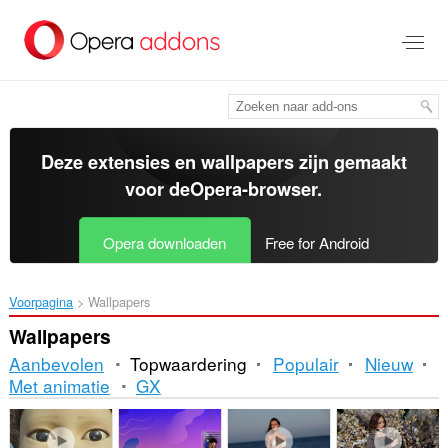
Naar
tekst
springen
Deze extensies en wallpapers zijn gemaakt
voor de
Opera-browser
.
Opera downloaden
Free for Android
Voorpagina
Wallpapers
Wallpapers
Aanbevolen
Topwaardering
Populair
Nieuw
Met animatie
GX